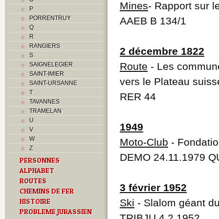
Mines
- Rapport sur 
P
PORRENTRUY
AAEB B 134/1
Q
R
RANGIERS
2 décembre 1822
S
Route
- Les commune
SAIGNELEGIER
SAINT-IMIER
vers le Plateau suiss
SAINT-URSANNE
T
RER 44
TAVANNES
TRAMELAN
U
1949
V
W
Moto-Club
- Fondatio
Z
DEMO 24.11.1979 Q
PERSONNES
ALPHABET
ROUTES
3 février 1952
CHEMINS DE FER
HISTOIRE
Ski
- Slalom géant d
PROBLEME JURASSIEN
TRIBJU 4.2.1952