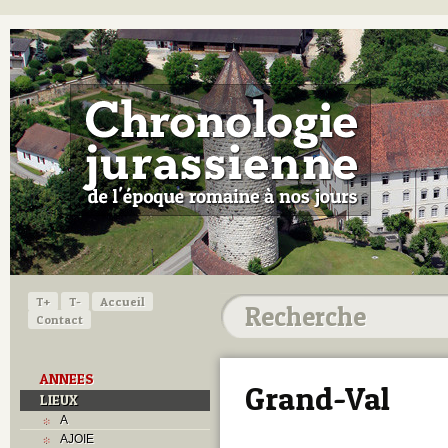
T+
T-
Accueil
Contact
ANNEES
Grand-Val
LIEUX
A
AJOIE