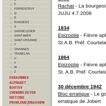
P
Rachat
- La bourgeois
PORRENTRUY
JUJU 4.7.2008
Q
R
RANGIERS
S
1834
SAIGNELEGIER
Epizootie
- Fièvre ap
SAINT-IMIER
SAINT-URSANNE
St.A.B. Préf. Courtel
T
TAVANNES
TRAMELAN
1864
U
V
Epizootie
- Fièvre ap
W
St. A.B. Préf. Courte
Z
PERSONNES
ALPHABET
30 décembre 1942
ROUTES
CHEMINS DE FER
Bloc erratique
- Le go
HISTOIRE
erratique de Jobert
PROBLEME JURASSIEN