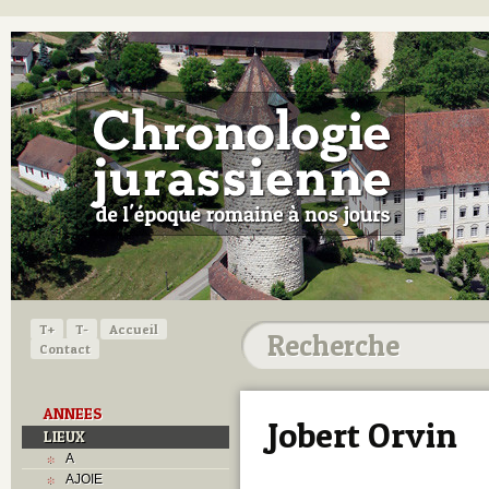
T+
T-
Accueil
Contact
ANNEES
Jobert Orvin
LIEUX
A
AJOIE