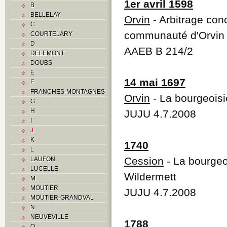
1er avril 1598
B
BELLELAY
Orvin
- Arbitrage conc
C
communauté d'Orvin
COURTELARY
D
AAEB B 214/2
DELEMONT
DOUBS
E
14 mai 1697
F
FRANCHES-MONTAGNES
Orvin
- La bourgeoisie
G
H
JUJU 4.7.2008
I
J
K
1740
L
Cession
- La bourgeoi
LAUFON
LUCELLE
Wildermett
M
MOUTIER
JUJU 4.7.2008
MOUTIER-GRANDVAL
N
NEUVEVILLE
1788
O