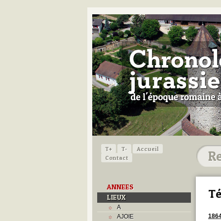
T+
T-
Accueil
Contact
ANNEES
Té
LIEUX
A
186
AJOIE