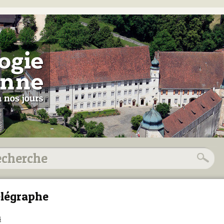
légraphe
4