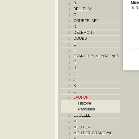
Mise
B
JURA
BELLELAY
C
COURTELARY
D
DELEMONT
DOUBS
E
F
FRANCHES-MONTAGNES
G
H
I
J
K
L
LAUFON
Histoire
Paroisses
LUCELLE
M
MOUTIER
MOUTIER-GRANDVAL
N