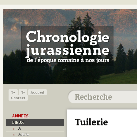
T+
T-
Accueil
Contact
ANNEES
Tuilerie
LIEUX
A
AJOIE