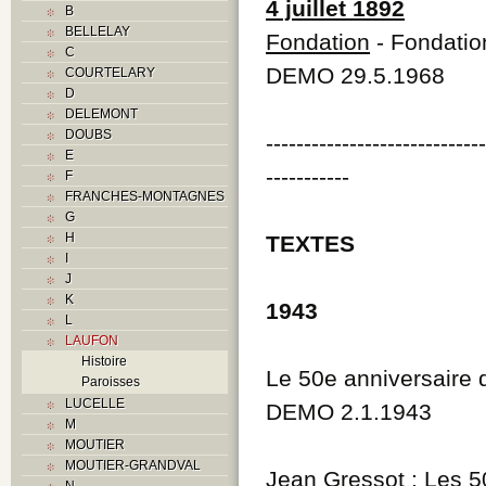
4 juillet 1892
B
BELLELAY
Fondation
- Fondatio
C
DEMO 29.5.1968
COURTELARY
D
DELEMONT
DOUBS
----------------------------
E
-----------
F
FRANCHES-MONTAGNES
G
H
TEXTES
I
J
K
1943
L
LAUFON
Histoire
Le 50e anniversaire d
Paroisses
LUCELLE
DEMO 2.1.1943
M
MOUTIER
MOUTIER-GRANDVAL
Jean Gressot
: Les 5
N