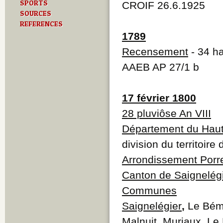
SPORTS
CROIF 26.6.1925
SOURCES
REFERENCES
1789
Recensement
- 34 ha
AAEB AP 27/1 b
17 février 1800
28 pluviôse An VIII
Département du Haut
division du territoire
Arrondissement Porr
Canton de Saignelég
Communes
Saignelégier
,
Le Bémo
Malnuit, Muriaux, L