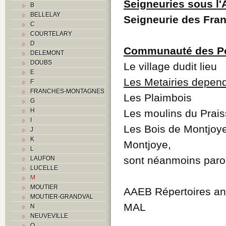
Seigneuries sous l
B
BELLELAY
Seigneurie des Fr
C
COURTELARY
D
Communauté des P
DELEMONT
DOUBS
Le village dudit lieu
E
Les Metairies depen
F
FRANCHES-MONTAGNES
Les Plaimbois
G
H
Les moulins du Prais
I
Les Bois de Montjoye
J
K
Montjoye,
L
sont néanmoins paroi
LAUFON
LUCELLE
M
MOUTIER
AAEB Répertoires anc
MOUTIER-GRANDVAL
MAL
N
NEUVEVILLE
O