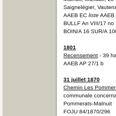
Saignelégier, Vauten
AAEB EC
liste
AAEB 
BULLF An VIII/17 no
BOIN/A 16 SUR/A 10
1801
Recensement
- 39 ha
AAEB AP 27/1 b
31 juillet 1870
Chemin Les Pommera
communale concernan
Pommerats-Malnuit
FOJU 84/1870/296