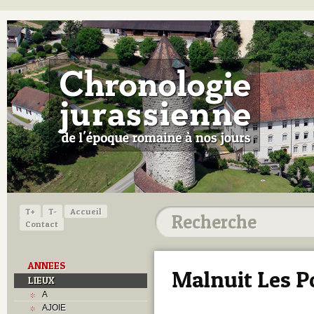
T+
T-
Accueil
Contact
ANNEES
Malnuit Les 
LIEUX
A
AJOIE