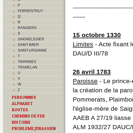
P
----------------------------
PORRENTRUY
------
Q
R
RANGIERS
S
15 octobre 1330
SAIGNELEGIER
Limites
- Acte fixant 
SAINT-IMIER
SAINT-URSANNE
DAU/D III/78
T
TAVANNES
TRAMELAN
26 avril 1783
U
V
Paroisse
- Le prince
W
la création de la p
Z
PERSONNES
Pommerats, Plaimbois
ALPHABET
l'église-mère de Saig
ROUTES
CHEMINS DE FER
AAEB A 27/19 liasse
HISTOIRE
ALM 1932/27 DAUC
PROBLEME JURASSIEN