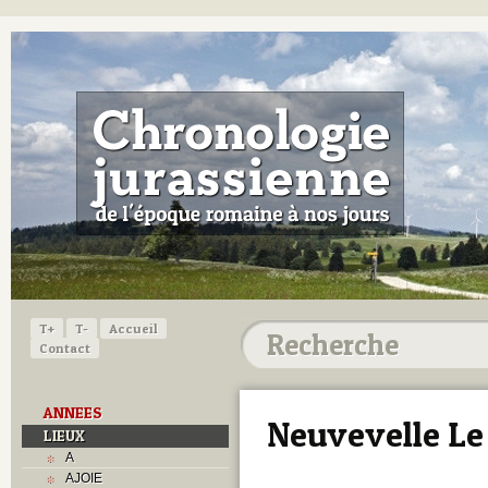
T+
T-
Accueil
Contact
ANNEES
Neuvevelle L
LIEUX
A
AJOIE