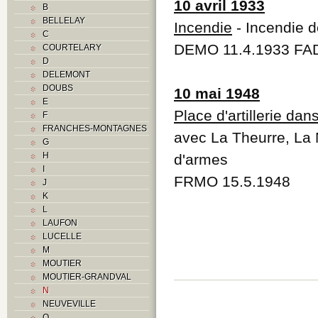
10 avril 1933
B
BELLELAY
Incendie
- Incendie d
C
DEMO 11.4.1933 FAD
COURTELARY
D
DELEMONT
DOUBS
10 mai 1948
E
Place d'artillerie d
F
FRANCHES-MONTAGNES
avec La Theurre, La 
G
H
d'armes
I
FRMO 15.5.1948
J
K
L
LAUFON
LUCELLE
M
MOUTIER
MOUTIER-GRANDVAL
N
NEUVEVILLE
O