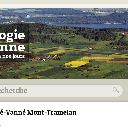
é-Vanné Mont-Tramelan
8