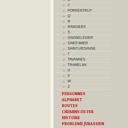
P
PORRENTRUY
Q
R
RANGIERS
S
SAIGNELEGIER
SAINT-IMIER
SAINT-URSANNE
T
TAVANNES
TRAMELAN
U
V
W
Z
PERSONNES
ALPHABET
ROUTES
CHEMINS DE FER
HISTOIRE
PROBLEME JURASSIEN