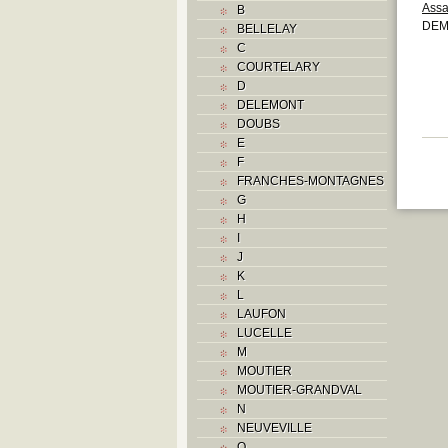
Assa
B
DEM
BELLELAY
C
COURTELARY
D
DELEMONT
DOUBS
E
F
FRANCHES-MONTAGNES
G
H
I
J
K
L
LAUFON
LUCELLE
M
MOUTIER
MOUTIER-GRANDVAL
N
NEUVEVILLE
O