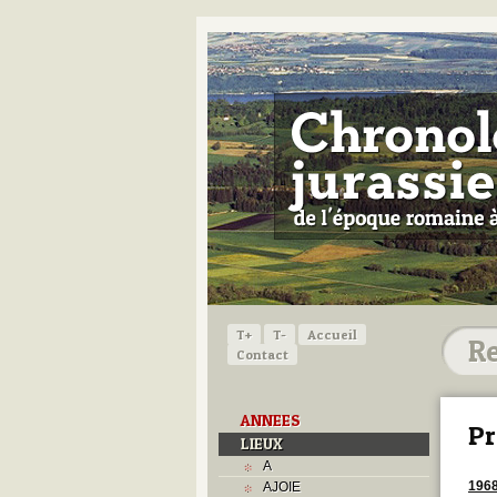
T+
T-
Accueil
Contact
ANNEES
Pr
LIEUX
A
196
AJOIE