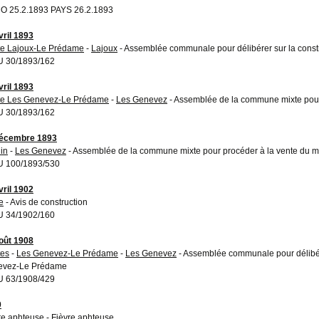
 25.2.1893 PAYS 26.2.1893
vril 1893
e Lajoux-Le Prédame
-
Lajoux
- Assemblée communale pour délibérer sur la const
 30/1893/162
vril 1893
e Les Genevez-Le Prédame
-
Les Genevez
- Assemblée de la commune mixte pour 
 30/1893/162
décembre 1893
in
-
Les Genevez
- Assemblée de la commune mixte pour procéder à la vente du m
 100/1893/530
vril 1902
e
- Avis de construction
 34/1902/160
oût 1908
es
-
Les Genevez-Le Prédame
-
Les Genevez
- Assemblée communale pour délibére
evez-Le Prédame
 63/1908/429
0
re aphteuse
- Fièvre aphteuse