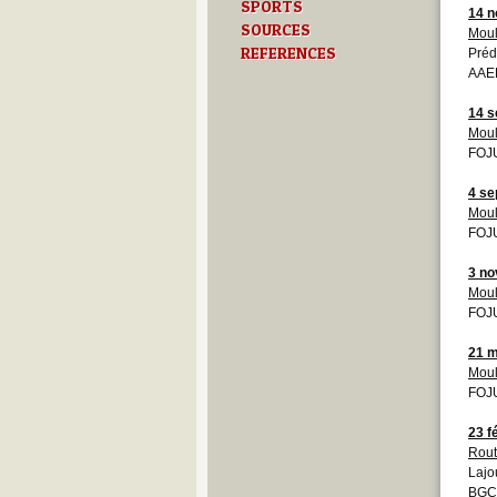
SPORTS
14 
SOURCES
Moul
REFERENCES
Pré
AAEB
14 s
Moul
FOJU
4 se
Moul
FOJU
3 n
Moul
FOJU
21 m
Moul
FOJU
23 f
Rout
Lajo
BGCB