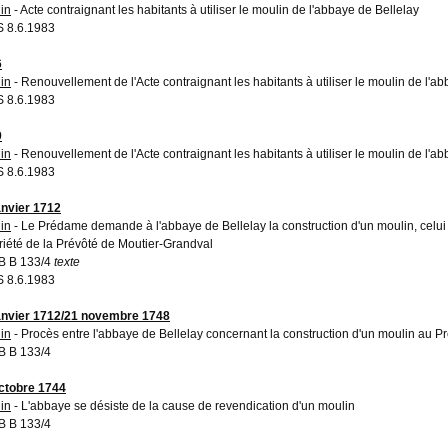
in
- Acte contraignant les habitants à utiliser le moulin de l'abbaye de Bellelay
 8.6.1983
6
in
- Renouvellement de l'Acte contraignant les habitants à utiliser le moulin de l'a
 8.6.1983
9
in
- Renouvellement de l'Acte contraignant les habitants à utiliser le moulin de l'a
 8.6.1983
anvier 1712
in
- Le Prédame demande à l'abbaye de Bellelay la construction d'un moulin, celu
riété de la Prévôté de Moutier-Grandval
B B 133/4
texte
 8.6.1983
anvier 1712/21 novembre 1748
in
- Procès entre l'abbaye de Bellelay concernant la construction d'un moulin au 
 B 133/4
ctobre 1744
in
- L'abbaye se désiste de la cause de revendication d'un moulin
 B 133/4