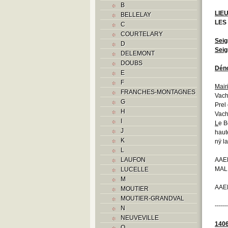
B
LIE
BELLELAY
LES
C
COURTELARY
Seig
D
Seig
DELEMONT
DOUBS
Déno
E
F
Mair
FRANCHES-MONTAGNES
Vach
G
Prel
H
Vach
I
L
e B
J
haut
K
nÿ l
L
LAUFON
AAEB
MAL
LUCELLE
M
AAEB
MOUTIER
MOUTIER-GRANDVAL
------
N
NEUVEVILLE
140
O