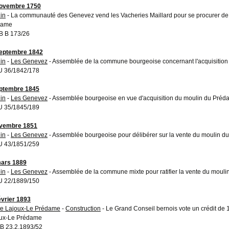
novembre 1750
in
- La communauté des Genevez vend les Vacheries Maillard pour se procurer de l
dame
 B 173/26
eptembre 1842
in
-
Les Genevez
- Assemblée de la commune bourgeoise concernant l'acquisitio
 36/1842/178
ptembre 1845
in
-
Les Genevez
- Assemblée bourgeoise en vue d'acquisition du moulin du Pré
 35/1845/189
ovembre 1851
in
-
Les Genevez
- Assemblée bourgeoise pour délibérer sur la vente du moulin 
 43/1851/259
ars 1889
in
-
Les Genevez
- Assemblée de la commune mixte pour ratifier la vente du moul
 22/1889/150
évrier 1893
e Lajoux-Le Prédame
-
Construction
- Le Grand Conseil bernois vote un crédit de 15
ux-Le Prédame
 23.2.1893/52