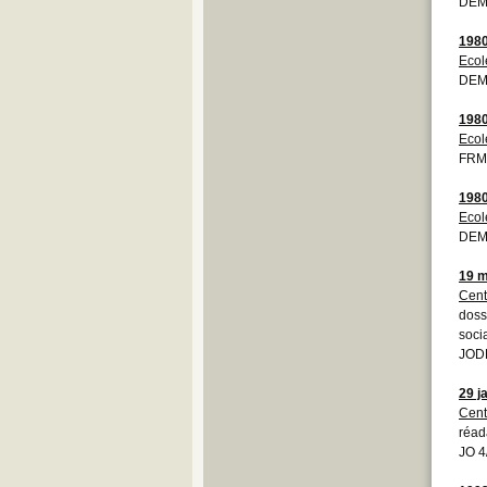
DEM
198
Ecol
DEM
198
Ecol
FRM
198
Ecol
DEM
19 m
Cent
doss
soci
JOD
29 j
Cent
réad
JO 4