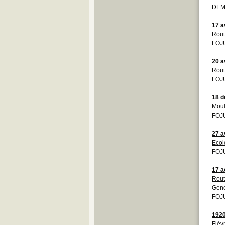
DEMO
17 a
Rout
FOJU
20 a
Rout
FOJU
18 
Moul
FOJU
27 a
Ecol
FOJU
17 a
Rout
Gen
FOJU
192
Fièv