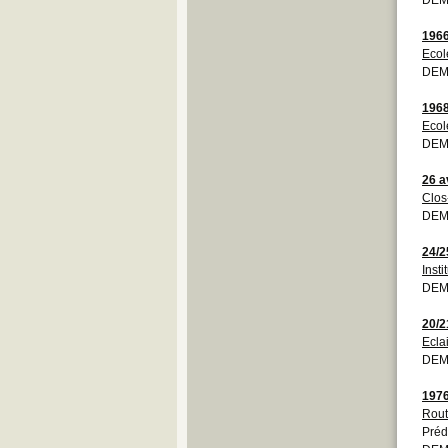
196
Ecol
DEM
196
Ecol
DEM
26 a
Clos
DEMO
24/2
Insti
DEM
20/2
Ecla
DEM
197
Rout
Préd