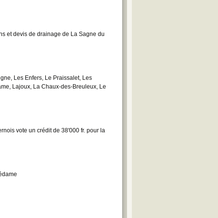
s et devis de drainage de La Sagne du
igne, Les Enfers, Le Praissalet, Les
dame, Lajoux, La Chaux-des-Breuleux, Le
ois vote un crédit de 38'000 fr. pour la
rédame