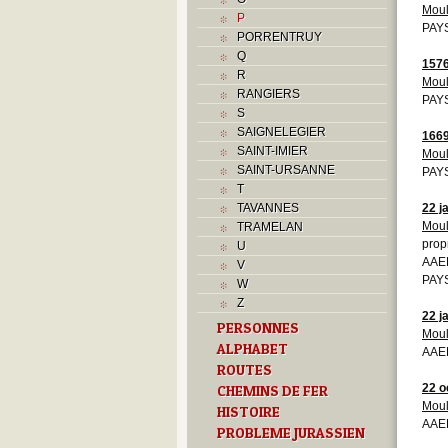
Moul
P
PAYS
PORRENTRUY
Q
157
R
Moul
RANGIERS
PAYS
S
SAIGNELEGIER
166
SAINT-IMIER
Moul
SAINT-URSANNE
PAYS
T
TAVANNES
22 j
Moul
TRAMELAN
prop
U
AAE
V
PAYS
W
Z
22 j
PERSONNES
Moul
ALPHABET
AAEB
ROUTES
22 o
CHEMINS DE FER
Moul
HISTOIRE
AAEB
PROBLEME JURASSIEN