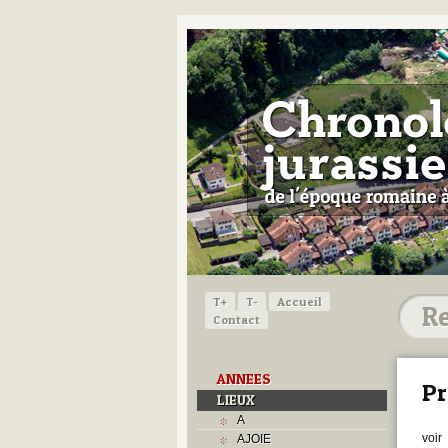
T+
T-
Accueil
Contact
ANNEES
Pr
LIEUX
A
voir
AJOIE