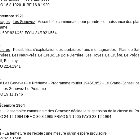
 16.8.1920 JUBE 16.8.1920
ptembre 1921
nages
-
Les Genevez
- Assemblée communale pour prendre connaissance des plan
dame
 69/1921/461 FOJU 84/1921/554
1
bières
- Possibilités d'exploitation des tourbières franc-montagnardes - Plain de Sa
nières, Les Neuf-Prés, Le Creux, Le Bois-Derrière, Les Royes, La Gruère, Le Pré
l, Bellelay
O 22.4.1941
6
e Les Genevez-Le Prédame
- Programme routier 1946/1952 - Le Grand-Conseil bern
e Les Genevez-Le Prédame
O 19.11.1946
décembre 1964
e
- L'assemblée communale des Genevez décide la suspension de la classe du P
 24.12.1964 DEMO 30.3.1965 FRMO 5.1.1965 PAYS 28.12.1964
5
e
- La fermeture de l'école : une mesure qu'on espère provisoire
O 30.3.1965