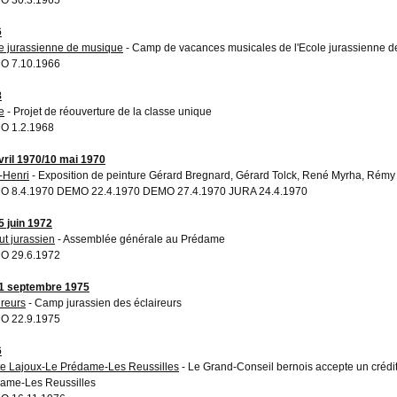
6
e jurassienne de musique
- Camp de vacances musicales de l'Ecole jurassienne 
O 7.10.1966
8
e
- Projet de réouverture de la classe unique
O 1.2.1968
vril 1970/10 mai 1970
-Henri
- Exposition de peinture Gérard Bregnard, Gérard Tolck, René Myrha, Rém
 8.4.1970 DEMO 22.4.1970 DEMO 27.4.1970 JURA 24.4.1970
5 juin 1972
tut jurassien
- Assemblée générale au Prédame
O 29.6.1972
1 septembre 1975
ireurs
- Camp jurassien des éclaireurs
O 22.9.1975
6
e Lajoux-Le Prédame-Les Reussilles
- Le Grand-Conseil bernois accepte un crédit 
ame-Les Reussilles