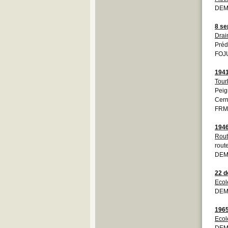
DEMO
8 se
Drai
Pré
FOJU
194
Tour
Peig
Cerni
FRM
194
Rout
rout
DEM
22 
Ecol
DEMO
196
Ecol
DEM