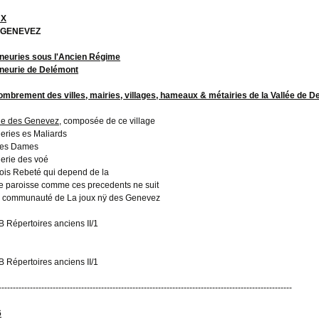
UX
 GENEVEZ
neuries sous l'Ancien Régime
neurie de Delémont
mbrement des villes, mairies, villages, hameaux & métairies de la Vallée de 
ie des Genevez
, composée de ce village
eries es Maliards
 es Dames
erie des voé
ois Rebeté qui depend de la
e paroisse comme ces precedents ne suit
a communauté de La joux nÿ des Genevez
 Répertoires anciens II/1
 Répertoires anciens II/1
-------------------------------------------------------------------------------------------------------
6