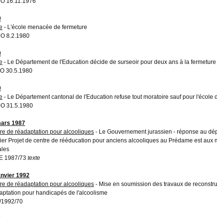
O 16.11.1976
0
e
- L'école menacée de fermeture
O 8.2.1980
0
e
- Le Département de l'Education décide de surseoir pour deux ans à la fermeture 
O 30.5.1980
0
e
- Le Département cantonal de l'Education refuse tout moratoire sauf pour l'écol
O 31.5.1980
ars 1987
re de réadaptation pour alcooliques
- Le Gouvernement jurassien - réponse au dép
ier Projet de centre de rééducation pour anciens alcooliques au Prédame est aux m
ales
E 1987/73
texte
anvier 1992
re de réadaptation pour alcooliques
- Mise en soumission des travaux de reconstru
aptation pour handicapés de l'alcoolisme
/1992/70