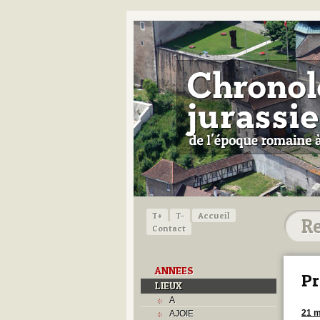
T+
T-
Accueil
Contact
ANNEES
Pr
LIEUX
A
21 m
AJOIE