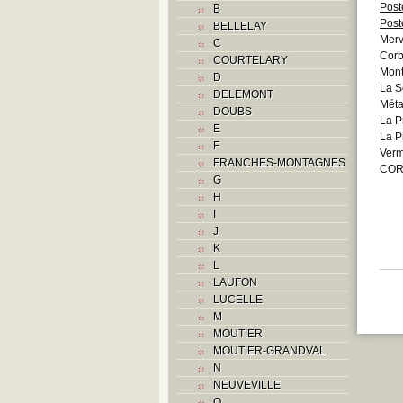
Post
B
Post
BELLELAY
Merv
C
Cor
COURTELARY
Mont
D
La S
DELEMONT
Méta
DOUBS
La P
E
La P
F
Verm
FRANCHES-MONTAGNES
COR
G
H
I
J
K
L
LAUFON
LUCELLE
M
MOUTIER
MOUTIER-GRANDVAL
N
NEUVEVILLE
O