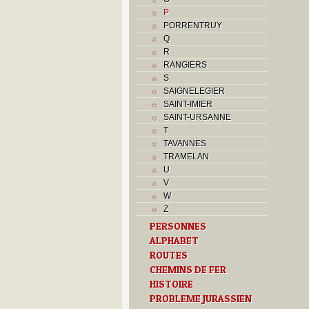
P
PORRENTRUY
Q
R
RANGIERS
S
SAIGNELEGIER
SAINT-IMIER
SAINT-URSANNE
T
TAVANNES
TRAMELAN
U
V
W
Z
PERSONNES
ALPHABET
ROUTES
CHEMINS DE FER
HISTOIRE
PROBLEME JURASSIEN