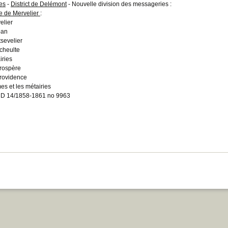
es
-
District de Delémont
- Nouvelle division des messageries :
e de Mervelier
:
elier
ban
sevelier
cheulte
iries
rospère
rovidence
es et les métairies
D 14/1858-1861 no 9963