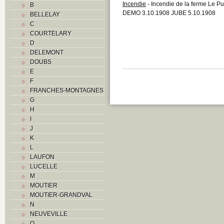
Incendie
- Incendie de la ferme Le Pu
B
DEMO 3.10.1908 JUBE 5.10.1908
BELLELAY
C
COURTELARY
D
DELEMONT
DOUBS
E
F
FRANCHES-MONTAGNES
G
H
I
J
K
L
LAUFON
LUCELLE
M
MOUTIER
MOUTIER-GRANDVAL
N
NEUVEVILLE
O