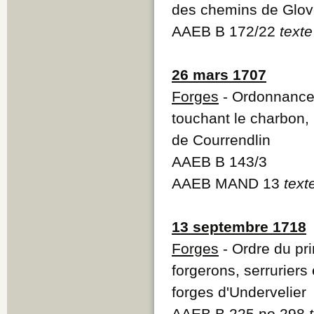
des chemins de Glove
AAEB B 172/22
texte
26 mars 1707
Forges
- Ordonnance
touchant le charbon, 
de Courrendlin
AAEB B 143/3
AAEB MAND 13
text
13 septembre 1718
Forges
- Ordre du pr
forgerons, serruriers
forges d'Undervelier
AAEB B 225 no 298