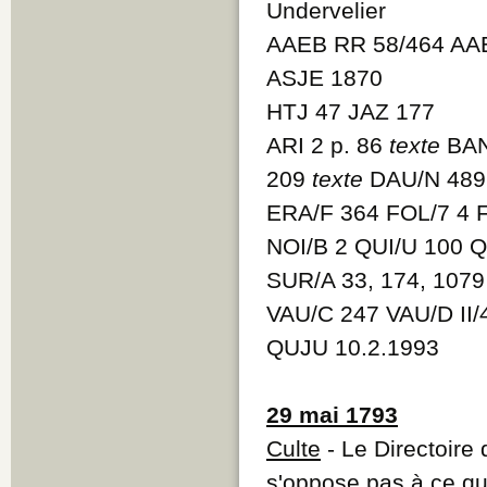
Undervelier
AAEB RR 58/464 AA
ASJE 1870
HTJ 47 JAZ 177
ARI 2 p. 86
texte
BAN
209
texte
DAU/N 48
ERA/F 364 FOL/7 4 
NOI/B 2 QUI/U 100 
SUR/A 33, 174, 107
VAU/C 247 VAU/D II
QUJU 10.2.1993
29 mai 1793
Culte
- Le Directoire
s'oppose pas à ce que