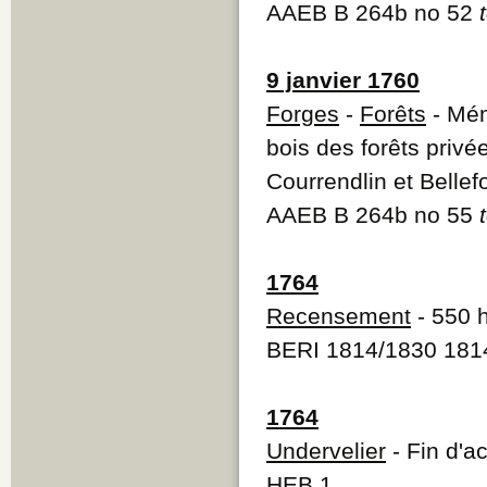
AAEB B 264b no 52
9 janvier 1760
Forges
-
Forêts
- Mém
bois des forêts privée
Courrendlin et Bellef
AAEB B 264b no 55
1764
Recensement
- 550 h
BERI 1814/1830 181
1764
Undervelier
- Fin d'a
HEB 1