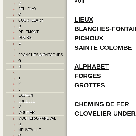
voir
B
BELLELAY
C
LIEUX
COURTELARY
D
BLANCHES-FONTAI
DELEMONT
PICHOUX
DOUBS
E
SAINTE COLOMBE
F
FRANCHES-MONTAGNES
G
ALPHABET
H
I
FORGES
J
K
GROTTES
L
LAUFON
LUCELLE
CHEMINS DE FER
M
GLOVELIER-UNDER
MOUTIER
MOUTIER-GRANDVAL
N
NEUVEVILLE
----------------------------
O