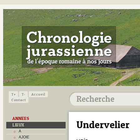
T+
T-
Accueil
Contact
ANNEES
Undervelier
LIEUX
A
AJOIE