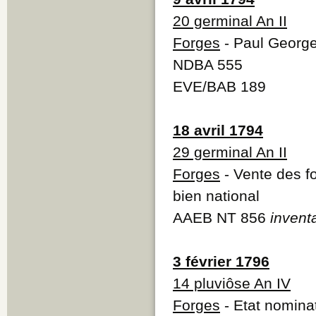
20 germinal An II
Forges
- Paul George
NDBA 555
EVE/BAB 189
18 avril 1794
29 germinal An II
Forges
- Vente des fo
bien national
AAEB NT 856
invent
3 février 1796
14 pluviôse An IV
Forges
- Etat nominat