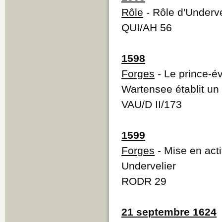
Rôle
- Rôle d'Underve
QUI/AH 56
1598
Forges
- Le prince-é
Wartensee établit un
VAU/D II/173
1599
Forges
- Mise en acti
Undervelier
RODR 29
21 septembre 1624