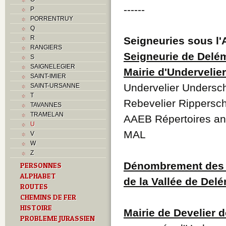
------
P
PORRENTRUY
Q
R
Seigneuries sous l
RANGIERS
Seigneurie de Delé
S
SAIGNELEGIER
Mairie d'Undervelier
SAINT-IMIER
Undervelier Undersc
SAINT-URSANNE
T
Rebevelier Rippersch
TAVANNES
TRAMELAN
AAEB Répertoires anc
U
MAL
V
W
Z
Dénombrement des vi
PERSONNES
ALPHABET
de la Vallée de Del
ROUTES
CHEMINS DE FER
HISTOIRE
Mairie de Develier 
PROBLEME JURASSIEN