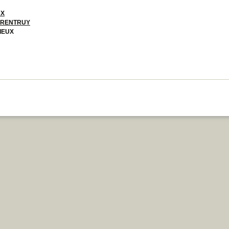
UX
RENTRUY
IEUX