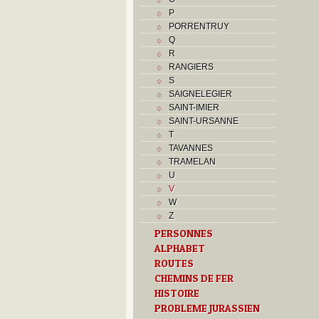
P
PORRENTRUY
Q
R
RANGIERS
S
SAIGNELEGIER
SAINT-IMIER
SAINT-URSANNE
T
TAVANNES
TRAMELAN
U
V
W
Z
PERSONNES
ALPHABET
ROUTES
CHEMINS DE FER
HISTOIRE
PROBLEME JURASSIEN