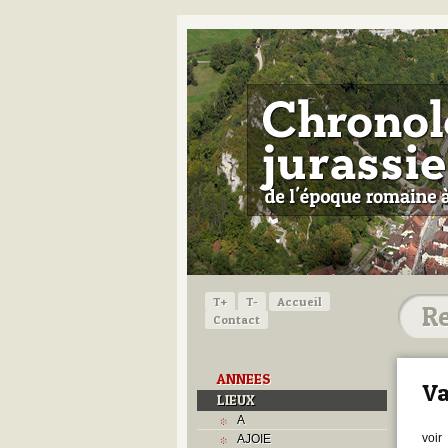
T+
T-
Accueil
Contact
ANNEES
Va
LIEUX
A
voir
AJOIE