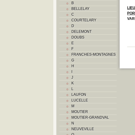
B
LIE
BELLELAY
POR
C
VAR
COURTELARY
D
DELEMONT
DOUBS
E
F
FRANCHES-MONTAGNES
G
H
I
J
K
L
LAUFON
LUCELLE
M
MOUTIER
MOUTIER-GRANDVAL
N
NEUVEVILLE
O