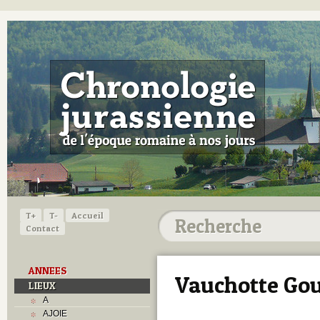
T+
T-
Accueil
Contact
ANNEES
Vauchotte Go
LIEUX
A
AJOIE