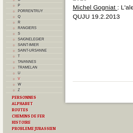
P
Michel Gogniat
: L'a
PORRENTRUY
QUJU 19.2.2013
Q
R
RANGIERS
S
SAIGNELEGIER
SAINT-IMIER
SAINT-URSANNE
T
TAVANNES
TRAMELAN
U
V
W
Z
PERSONNES
ALPHABET
ROUTES
CHEMINS DE FER
HISTOIRE
PROBLEME JURASSIEN