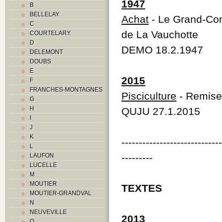
1947
B
BELLELAY
Achat
- Le Grand-Con
C
de La Vauchotte
COURTELARY
D
DEMO 18.2.1947
DELEMONT
DOUBS
E
2015
F
FRANCHES-MONTAGNES
Pisciculture
- Remise 
G
H
QUJU 27.1.2015
I
J
K
----------------------------
L
---------
LAUFON
LUCELLE
M
MOUTIER
TEXTES
MOUTIER-GRANDVAL
N
NEUVEVILLE
2013
O