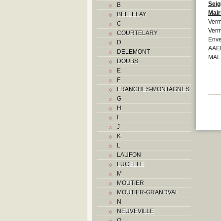
Seig
B
Mair
BELLELAY
Verm
C
Verm
COURTELARY
Enve
D
AAEB
DELEMONT
MAL
DOUBS
E
F
FRANCHES-MONTAGNES
G
H
I
J
K
L
LAUFON
LUCELLE
M
MOUTIER
MOUTIER-GRANDVAL
N
NEUVEVILLE
O