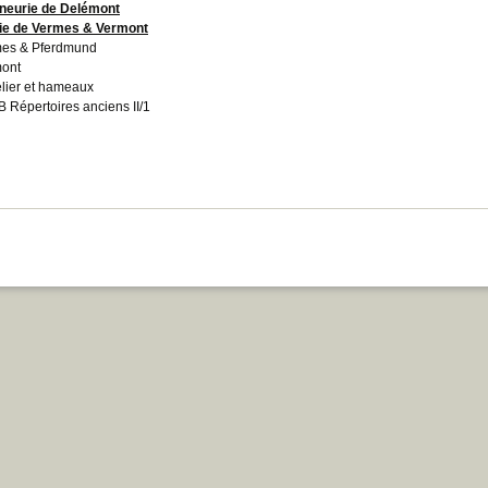
neurie de Delémont
ie de Vermes & Vermont
es &
Pferdmund
ont
lier et hameaux
 Répertoires anciens II/1