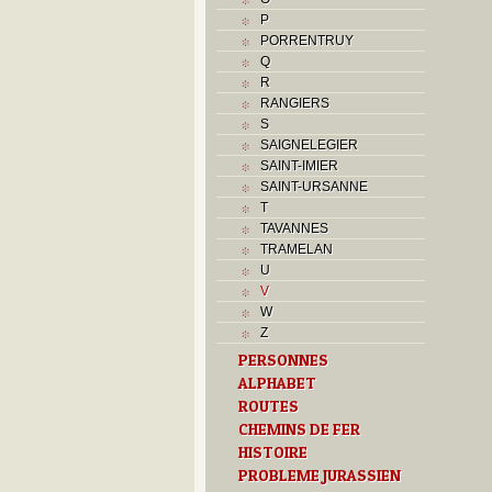
P
PORRENTRUY
Q
R
RANGIERS
S
SAIGNELEGIER
SAINT-IMIER
SAINT-URSANNE
T
TAVANNES
TRAMELAN
U
V
W
Z
PERSONNES
ALPHABET
ROUTES
CHEMINS DE FER
HISTOIRE
PROBLEME JURASSIEN