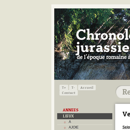
T+
T-
Accueil
Contact
ANNEES
V
LIEUX
A
Seig
AJOIE