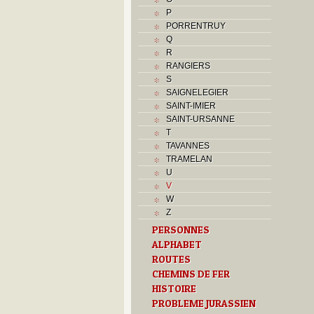
P
PORRENTRUY
Q
R
RANGIERS
S
SAIGNELEGIER
SAINT-IMIER
SAINT-URSANNE
T
TAVANNES
TRAMELAN
U
V
W
Z
PERSONNES
ALPHABET
ROUTES
CHEMINS DE FER
HISTOIRE
PROBLEME JURASSIEN