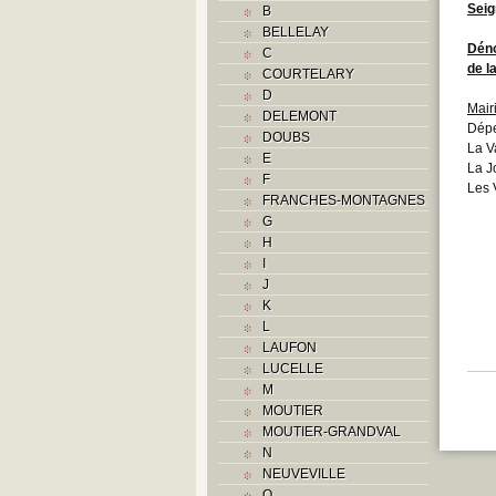
Seig
B
BELLELAY
Déno
C
de l
COURTELARY
D
Mair
DELEMONT
Dép
DOUBS
La V
E
La J
F
Les 
FRANCHES-MONTAGNES
G
H
I
J
K
L
LAUFON
LUCELLE
M
MOUTIER
MOUTIER-GRANDVAL
N
NEUVEVILLE
O