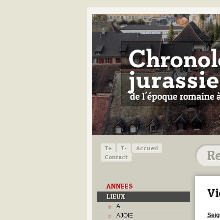
T+
T-
Accueil
Contact
ANNEES
Vi
LIEUX
A
Seig
AJOIE