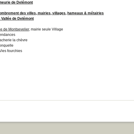
neurie de Delémont
mbrement des villes, mairies, villages,
hameaux & métairies
a Vallée de Delémont
ie de Montsevelier
, mairie seule Village
endances
acherie la chèvre
onquelle
Vies fourchies