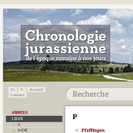
T+
T-
Accueil
Contact
ANNEES
P
LIEUX
A
Pfeffingen
AJOIE