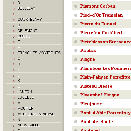
B
Piamont Corban
BELLELAY
Pied-d'Or Tramelan
C
COURTELARY
Pierre du Tunnel
D
DELEMONT
Pierrefeu Cortébert
DOUBS
Pietchiesson Bressauc
E
F
Pirotas
FRANCHES-MONTAGNES
Plagne
G
H
Plaimbois Les Pommer
I
J
Plain-Fahyen Perrefitte
K
Plateau Diesse
L
LAUFON
Pleeenhof Pleigne
LUCELLE
Pleujouse
M
MOUTIER
Pont-d'Able Porrentruy
MOUTIER-GRANDVAL
N
Pont-de-Roide
NEUVEVILLE
Pontenet
O