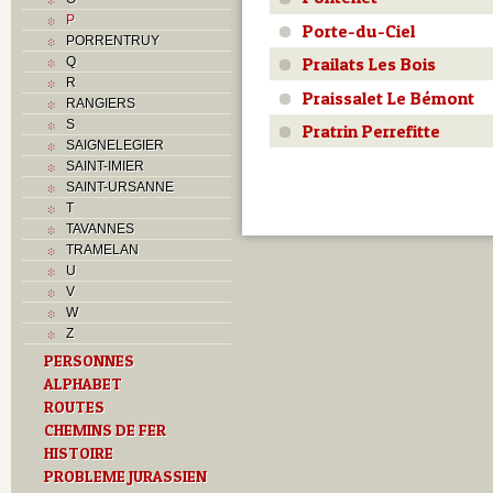
P
Porte-du-Ciel
PORRENTRUY
Prailats Les Bois
Q
R
Praissalet Le Bémont
RANGIERS
S
Pratrin Perrefitte
SAIGNELEGIER
SAINT-IMIER
SAINT-URSANNE
T
TAVANNES
TRAMELAN
U
V
W
Z
PERSONNES
ALPHABET
ROUTES
CHEMINS DE FER
HISTOIRE
PROBLEME JURASSIEN