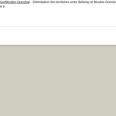
elay/Moutier-Grandva
l - Délimitation des territoires entre Bellelay et Moutier-Grandv
H 9