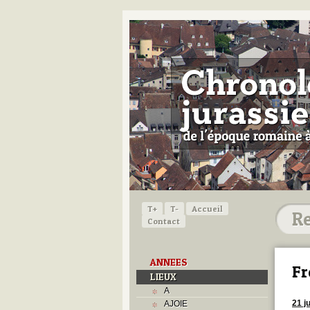
T+
T-
Accueil
Contact
ANNEES
Fr
LIEUX
A
21 ju
AJOIE