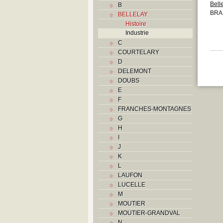
Bell
B
BRA
BELLELAY
Histoire
Industrie
C
COURTELARY
D
DELEMONT
DOUBS
E
F
FRANCHES-MONTAGNES
G
H
I
J
K
L
LAUFON
LUCELLE
M
MOUTIER
MOUTIER-GRANDVAL
N