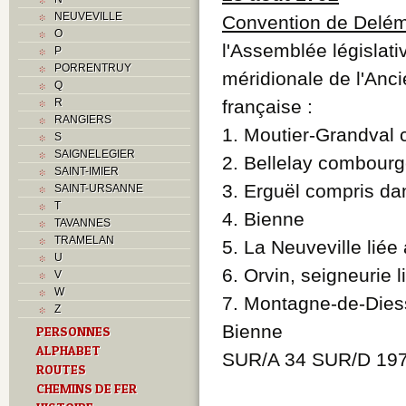
NEUVEVILLE
Convention de Delé
O
l'Assemblée législati
P
PORRENTRUY
méridionale de l'Anc
Q
R
française :
RANGIERS
1. Moutier-Grandval
S
SAIGNELEGIER
2. Bellelay combourg
SAINT-IMIER
3. Erguël compris da
SAINT-URSANNE
T
4. Bienne
TAVANNES
TRAMELAN
5. La Neuveville liée
U
6. Orvin, seigneurie 
V
W
7. Montagne-de-Diess
Z
Bienne
PERSONNES
ALPHABET
SUR/A 34 SUR/D 197
ROUTES
CHEMINS DE FER