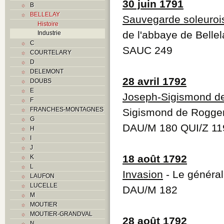
30 juin 1791
B
BELLELAY
Sauvegarde soleuroi
Histoire
de l'abbaye de Bellel
Industrie
C
SAUC 249
COURTELARY
D
DELEMONT
28 avril 1792
DOUBS
E
Joseph-Sigismond d
F
FRANCHES-MONTAGNES
Sigismond de Roggen
G
DAU/M 180 QUI/Z 1
H
I
J
18 août 1792
K
L
Invasion
- Le général
LAUFON
LUCELLE
DAU/M 182
M
MOUTIER
MOUTIER-GRANDVAL
28 août 1792
N