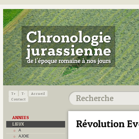
T+
T-
Accueil
Contact
ANNEES
Révolution Ev
LIEUX
A
AJOIE