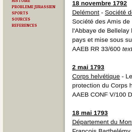
HISTOIRE
18 novembre 1792
PROBLEME JURASSIEN
Delémont
-
Société d
SPORTS
SOURCES
Société des Amis de la
REFERENCES
l'Abbaye de Bellelay 
pays et mise sous su
AAEB RR 33/600
tex
2 mai 1793
Corps helvétique
- Le
protection du Corps 
AAEB CONF V/100 
18 mai 1793
Département du Mont
François Barthelémy,