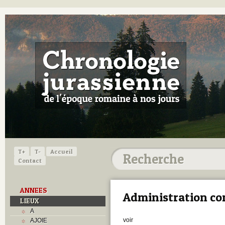
T+
T-
Accueil
Contact
ANNEES
Administration c
LIEUX
A
voir
AJOIE