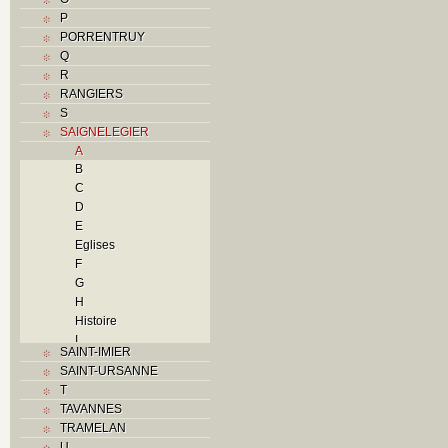
P
PORRENTRUY
Q
R
RANGIERS
S
SAIGNELEGIER
A
B
C
D
E
Eglises
F
G
H
Histoire
I
SAINT-IMIER
L
SAINT-URSANNE
M
T
O
TAVANNES
P
TRAMELAN
Problème jurassien
U