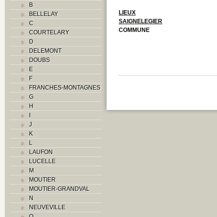
B
LIEUX
BELLELAY
SAIGNELEGIER
C
COMMUNE
COURTELARY
D
DELEMONT
DOUBS
E
F
FRANCHES-MONTAGNES
G
H
I
J
K
L
LAUFON
LUCELLE
M
MOUTIER
MOUTIER-GRANDVAL
N
NEUVEVILLE
O