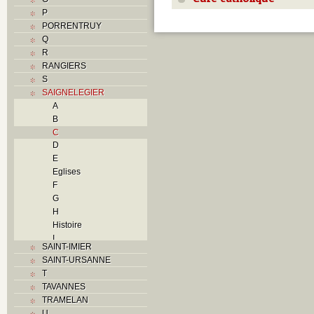
P
PORRENTRUY
Q
R
RANGIERS
S
SAIGNELEGIER
A
B
C
D
E
Eglises
F
G
H
Histoire
I
SAINT-IMIER
L
SAINT-URSANNE
M
T
O
TAVANNES
P
TRAMELAN
Problème jurassien
U