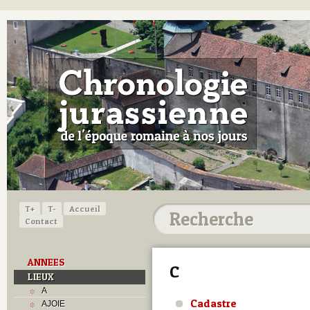
T+
T-
Accueil
Contact
ANNEES
C
LIEUX
A
Cadastre
AJOIE