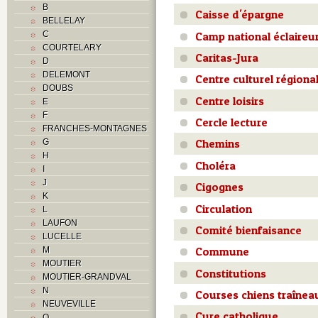
B
Caisse d'épargne
BELLELAY
Camp national éclaireu
C
COURTELARY
Caritas-Jura
D
DELEMONT
Centre culturel régiona
DOUBS
Centre loisirs
E
F
Cercle lecture
FRANCHES-MONTAGNES
Chemins
G
H
Choléra
I
J
Cigognes
K
Circulation
L
LAUFON
Comité bienfaisance
LUCELLE
Commune
M
MOUTIER
Constitutions
MOUTIER-GRANDVAL
N
Courses chiens traînea
NEUVEVILLE
Cure catholique
O