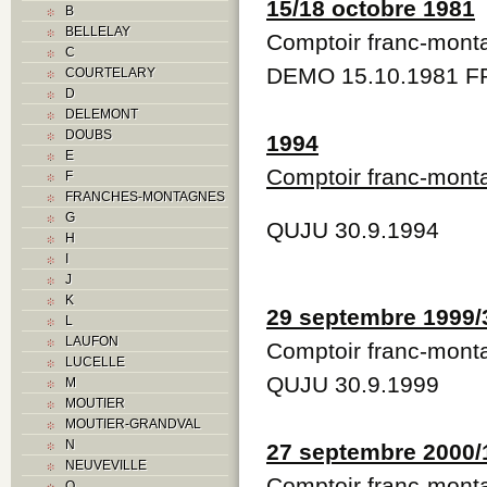
15/18 octobre 1981
B
BELLELAY
Comptoir franc-mont
C
DEMO 15.10.1981 F
COURTELARY
D
DELEMONT
DOUBS
1994
E
Comptoir franc-mont
F
FRANCHES-MONTAGNES
G
QUJU 30.9.1994
H
I
J
K
29 septembre 1999/
L
LAUFON
Comptoir franc-mont
LUCELLE
QUJU 30.9.1999
M
MOUTIER
MOUTIER-GRANDVAL
N
27 septembre 2000/
NEUVEVILLE
Comptoir franc-mont
O