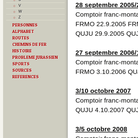
R
28 septembre 2005/
V
S
W
Comptoir franc-mont
T
Z
Textes
FRMO 22.9.2005 FRM
PERSONNES
U
ALPHABET
Z
QUJU 29.9.2005 QUJ
ROUTES
CHEMINS DE FER
HISTOIRE
27 septembre 2006/
PROBLEME JURASSIEN
Comptoir franc-mont
SPORTS
SOURCES
FRMO 3.10.2006 QUJ
REFERENCES
3/10 octobre 2007
Comptoir franc-mont
QUJU 4.10.2007 QUJ
3/5 octobre 2008