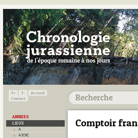
T+
T-
Accueil
Contact
ANNEES
Comptoir fra
LIEUX
A
AJOIE