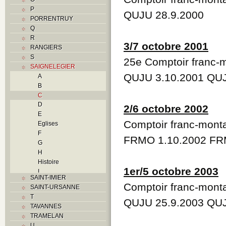
P
QUJU 28.9.2000
PORRENTRUY
Q
R
3/7 octobre 2001
RANGIERS
S
25e Comptoir franc-
SAIGNELEGIER
QUJU 3.10.2001 QUJ
A
B
C
D
2/6 octobre 2002
E
Comptoir franc-mont
Eglises
F
FRMO 1.10.2002 FR
G
H
Histoire
1er/5 octobre 2003
I
SAINT-IMIER
L
Comptoir franc-mont
SAINT-URSANNE
M
T
O
QUJU 25.9.2003 QUJ
TAVANNES
P
TRAMELAN
Problème jurassien
U