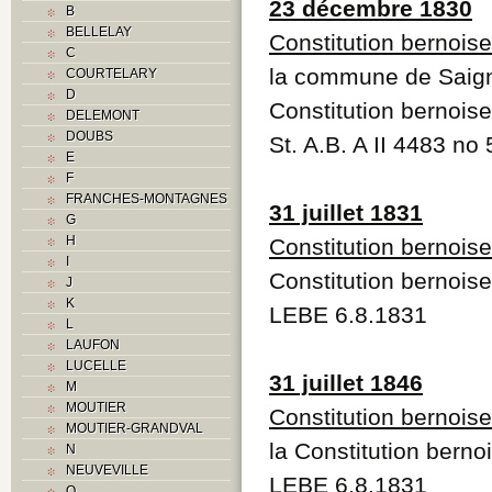
23 décembre 1830
B
BELLELAY
Constitution bernois
C
la commune de Saign
COURTELARY
D
Constitution bernois
DELEMONT
DOUBS
St. A.B. A II 4483 no
E
F
FRANCHES-MONTAGNES
31 juillet 1831
G
H
Constitution bernois
I
Constitution bernois
J
K
LEBE 6.8.1831
L
LAUFON
LUCELLE
31 juillet 1846
M
MOUTIER
Constitution bernois
MOUTIER-GRANDVAL
la Constitution bern
N
NEUVEVILLE
LEBE 6.8.1831
O