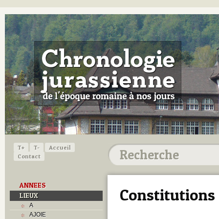
T+
T-
Accueil
Contact
ANNEES
Constitutions
LIEUX
A
AJOIE