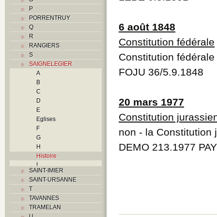
P
PORRENTRUY
6 août 1848
Q
R
Constitution fédérale
RANGIERS
S
Constitution fédéral
SAIGNELEGIER
FOJU 36/5.9.1848
A
B
C
20 mars 1977
D
E
Constitution jurassi
Eglises
F
non - la Constitution
G
DEMO 213.1977 PAY
H
Histoire
I
SAINT-IMIER
L
SAINT-URSANNE
M
T
O
TAVANNES
P
TRAMELAN
Problème jurassien
U