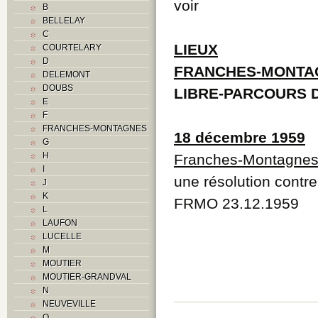
voir
B
BELLELAY
C
LIEUX
COURTELARY
D
FRANCHES-MONTA
DELEMONT
DOUBS
LIBRE-PARCOURS D
E
F
FRANCHES-MONTAGNES
18 décembre 1959
G
H
Franches-Montagne
I
une résolution contre
J
K
FRMO 23.12.1959
L
LAUFON
LUCELLE
M
MOUTIER
MOUTIER-GRANDVAL
N
NEUVEVILLE
O