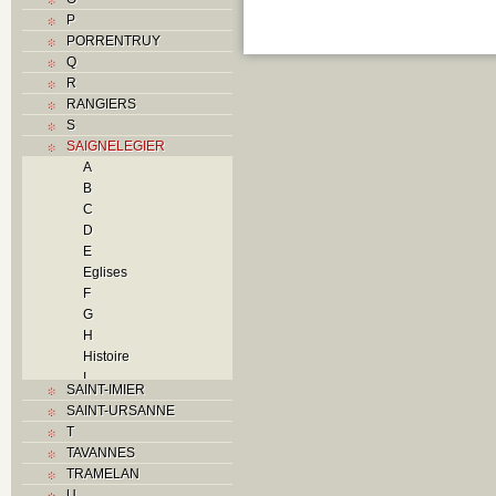
P
PORRENTRUY
Q
R
RANGIERS
S
SAIGNELEGIER
A
B
C
D
E
Eglises
F
G
H
Histoire
I
SAINT-IMIER
L
SAINT-URSANNE
M
T
O
TAVANNES
P
TRAMELAN
Problème jurassien
U