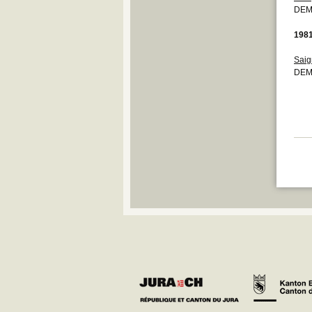
DEM
198
Saig
DEM