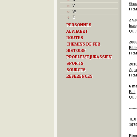
R
Grou
V
S
FRM
W
T
Z
Textes
27/2
PERSONNES
U
Inau
ALPHABET
Z
QUJU
ROUTES
200
CHEMINS DE FER
Bibl
HISTOIRE
FRM
PROBLEME JURASSIEN
SPORTS
201
SOURCES
Agra
FRMO
REFERENCES
6 ma
Bail
QUJU
------
TEX
197
Rém