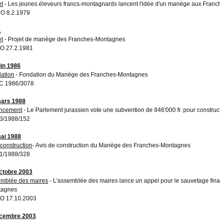
et
- Les jeunes éleveurs francs-montagnards lancent l'idée d'un manège aux Fran
O 8.2.1979
1
et
- Projet de manège des Franches-Montagnes
O 27.2.1981
uin 1986
ation
- Fondation du Manège des Franches-Montagnes
C 1986/3078
ars 1988
ncement
- Le Parlement jurassien vote une subvention de 846'000 fr. pour const
3/1988/152
ai 1988
 construction
- Avis de construction du Manège des Franches-Montagnes
1/1988/328
ctobre 2003
mblée des maires
- L'assemblée des maires lance un appel pour le sauvetage fi
tagnes
O 17.10.2003
écembre 2003