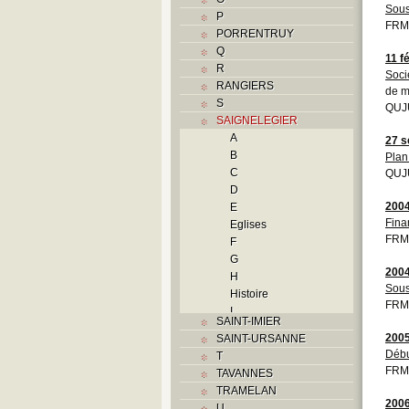
Sous
P
FRMO
PORRENTRUY
Q
11 f
R
Soci
RANGIERS
de 
S
QUJU
SAIGNELEGIER
A
27 s
B
Plan
C
QUJU
D
200
E
Fina
Eglises
FRMO
F
G
200
H
Sous
Histoire
FRMO
I
SAINT-IMIER
L
200
SAINT-URSANNE
M
Débu
T
O
FRMO
TAVANNES
P
TRAMELAN
Problème jurassien
200
U