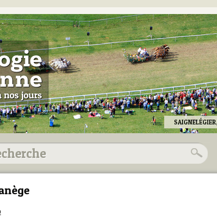
SAIGNELÉGIER
anège
9