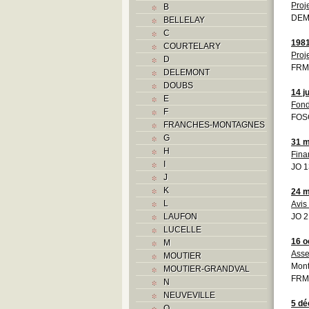
Proj
B
DEM
BELLELAY
C
198
COURTELARY
Proj
D
FRM
DELEMONT
DOUBS
14 j
E
Fond
F
FOS
FRANCHES-MONTAGNES
G
31 m
H
Fina
I
JO 1
J
K
24 m
L
Avis
LAUFON
JO 2
LUCELLE
16 o
M
Asse
MOUTIER
Mon
MOUTIER-GRANDVAL
FRM
N
NEUVEVILLE
5 d
O