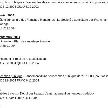
cription publique
- L'assemblée des actionnaires lance une souscription pour sauv
 5.12.2003 QUJU 6.12.2003
évrier 2004
été d'agriculture des Franches-Montagnes
- La Société d'agriculture des Franches
manège
 12.2.2004
eptembre 2004
 financier
- Plan de sauvetage financier
 28.9.2004
4
ncement
- Projet de recapitalisation
 2.12.2004 QUJU 1.12.2004
4
cription publique
- Lancement d'une souscription publique de 200'000 fr. pour ass
 28.9.2004 FRMO 6.11.2004
5
t des travaux
- Début des travaux d'aménagement du nouveau paddock
 5.4.2005 FRMO 16.4.2005
6