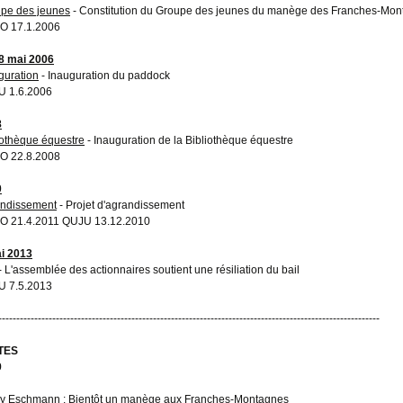
pe des jeunes
- Constitution du Groupe des jeunes du manège des Franches-Mo
O 17.1.2006
8 mai 2006
guration
- Inauguration du paddock
 1.6.2006
8
iothèque équestre
- Inauguration de la Bibliothèque équestre
O 22.8.2008
0
ndissement
- Projet d'agrandissement
 21.4.2011 QUJU 13.12.2010
i 2013
- L'assemblée des actionnaires soutient une résiliation du bail
 7.5.2013
----------------------------------------------------------------------------------------------------------
TES
9
y Eschmann
: Bientôt un manège aux Franches-Montagnes