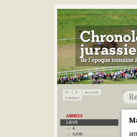
T+
T-
Accueil
Contact
ANNEES
M
LIEUX
A
197
AJOIE