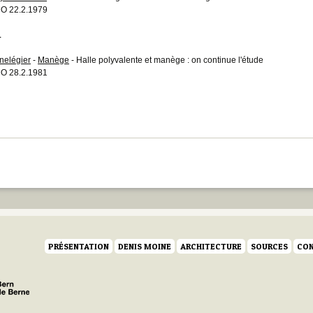
O 22.2.1979
1
nelégier
-
Manège
- Halle polyvalente et manège : on continue l'étude
O 28.2.1981
PRÉSENTATION
DENIS MOINE
ARCHITECTURE
SOURCES
CON