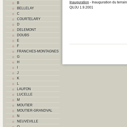
Inauguration
- Inauguration du terrain
B
QUJU 1.9.2001
BELLELAY
C
COURTELARY
D
DELEMONT
DOUBS
E
F
FRANCHES-MONTAGNES
G
H
I
J
K
L
LAUFON
LUCELLE
M
MOUTIER
MOUTIER-GRANDVAL
N
NEUVEVILLE
O