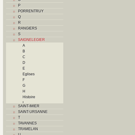
P
PORRENTRUY
Q
R
RANGIERS
S
SAIGNELEGIER
A
B
C
D
E
Eglises
F
G
H
Histoire
I
SAINT-IMIER
L
SAINT-URSANNE
M
T
O
TAVANNES
P
TRAMELAN
Problème jurassien
U