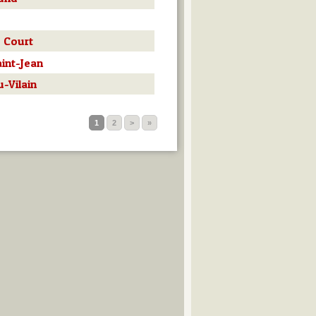
 Court
int-Jean
-Vilain
1
2
>
»