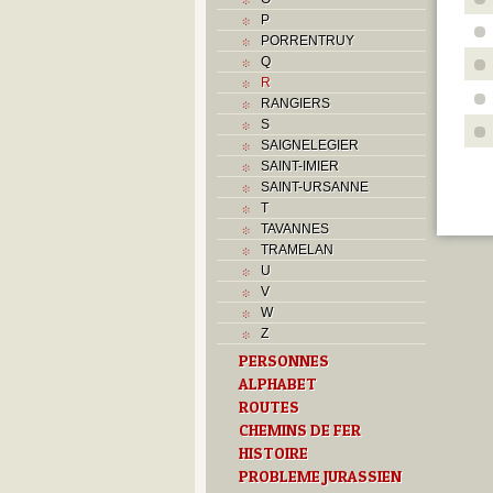
P
PORRENTRUY
Q
R
RANGIERS
S
SAIGNELEGIER
SAINT-IMIER
SAINT-URSANNE
T
TAVANNES
TRAMELAN
U
V
W
Z
PERSONNES
ALPHABET
ROUTES
CHEMINS DE FER
HISTOIRE
PROBLEME JURASSIEN