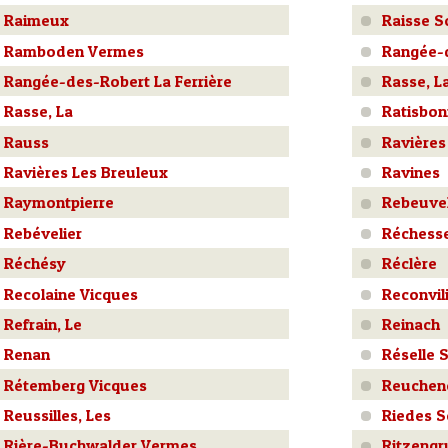
Raimeux
Raisse So
Ramboden Vermes
Rangée-d
Rangée-des-Robert La Ferrière
Rasse, L
Rasse, La
Ratisbo
Rauss
Ravières
Ravières Les Breuleux
Ravines
Raymontpierre
Rebeuvel
Rebévelier
Réchesse
Réchésy
Réclère
Recolaine Vicques
Reconvil
Refrain, Le
Reinach
Renan
Réselle 
Rétemberg Vicques
Reuchen
Reussilles, Les
Riedes S
Rière-Buchwalder Vermes
Ritzeng