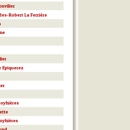
nvilier
es-Robert La Ferrière
a
nne
ier
 Epiquerez
ier
Soyhières
ette
oyhières
rund