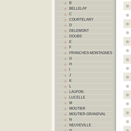
B
BELLELAY
C
COURTELARY
D
DELEMONT
DOUBS
E
F
FRANCHES-MONTAGNES
G
H
I
J
K
L
LAUFON
LUCELLE
M
MOUTIER
MOUTIER-GRANDVAL
N
NEUVEVILLE
O