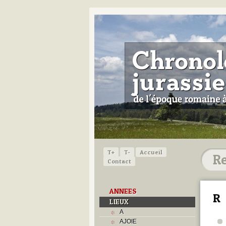
T+
T-
Accueil
Contact
ANNEES
R
LIEUX
A
AJOIE