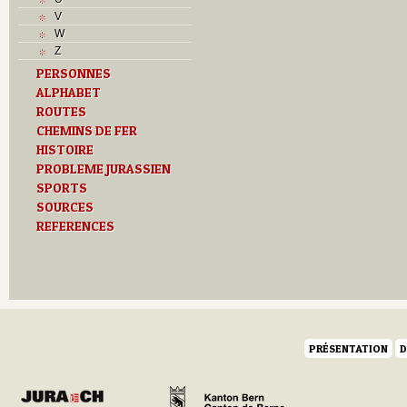
M
V
O
W
P
Z
Problème jurassien
PERSONNES
R
ALPHABET
S
T
ROUTES
Textes
CHEMINS DE FER
U
HISTOIRE
V
PROBLEME JURASSIEN
SPORTS
SOURCES
REFERENCES
PRÉSENTATION
D