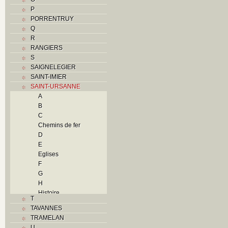
P
PORRENTRUY
Q
R
RANGIERS
S
SAIGNELEGIER
SAINT-IMIER
SAINT-URSANNE
A
B
C
Chemins de fer
D
E
Eglises
F
G
H
Histoire
T
I
TAVANNES
J
TRAMELAN
L
U