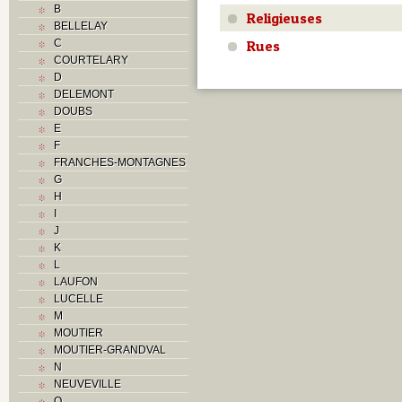
B
Religieuses
BELLELAY
Rues
C
COURTELARY
D
DELEMONT
DOUBS
E
F
FRANCHES-MONTAGNES
G
H
I
J
K
L
LAUFON
LUCELLE
M
MOUTIER
MOUTIER-GRANDVAL
N
NEUVEVILLE
O