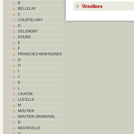
B
Ursulines
BELLELAY
C
COURTELARY
D
DELEMONT
DOUBS
E
F
FRANCHES-MONTAGNES
G
H
I
J
K
L
LAUFON
LUCELLE
M
MOUTIER
MOUTIER-GRANDVAL
N
NEUVEVILLE
O