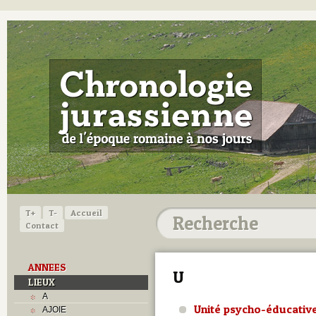
T+
T-
Accueil
Contact
ANNEES
U
LIEUX
A
Unité psycho-éducativ
AJOIE