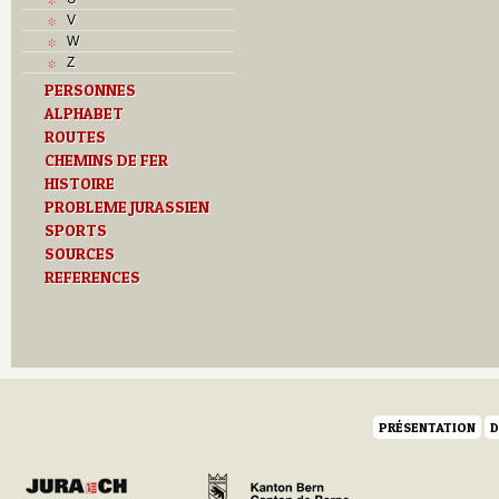
M
V
O
W
P
Z
Problème jurassien
PERSONNES
R
ALPHABET
S
ROUTES
T
Textes
CHEMINS DE FER
U
HISTOIRE
V
PROBLEME JURASSIEN
SPORTS
SOURCES
REFERENCES
PRÉSENTATION
D