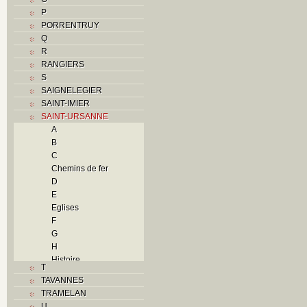
P
PORRENTRUY
Q
R
RANGIERS
S
SAIGNELEGIER
SAINT-IMIER
SAINT-URSANNE
A
B
C
Chemins de fer
D
E
Eglises
F
G
H
Histoire
T
I
TAVANNES
J
TRAMELAN
L
U