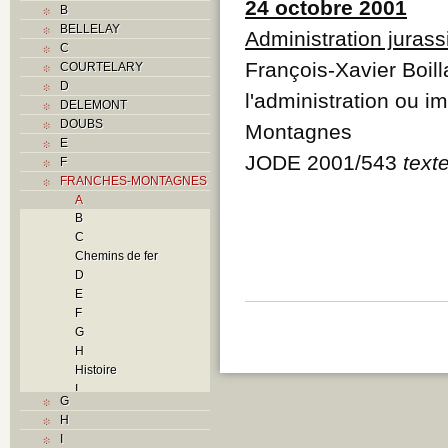
24 octobre 2001
B
BELLELAY
Administration juras
C
François-Xavier Boil
COURTELARY
D
l'administration ou i
DELEMONT
DOUBS
Montagnes
E
JODE 2001/543
text
F
FRANCHES-MONTAGNES
A
B
C
Chemins de fer
D
E
F
G
H
Histoire
I
G
L
H
M
I
N