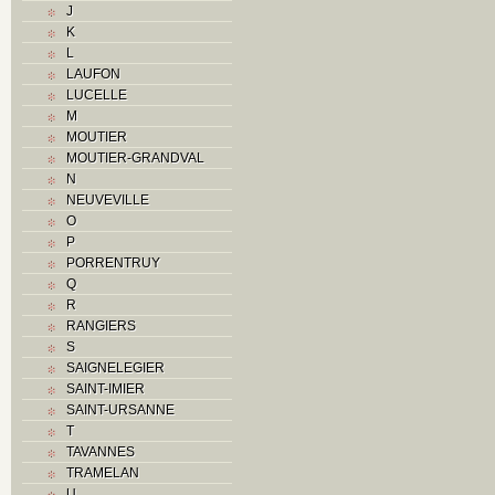
J
O
K
P
L
R
LAUFON
Routes
LUCELLE
S
M
T
MOUTIER
Textes
MOUTIER-GRANDVAL
V
N
Z
NEUVEVILLE
O
P
PORRENTRUY
Q
R
RANGIERS
S
SAIGNELEGIER
SAINT-IMIER
SAINT-URSANNE
T
TAVANNES
TRAMELAN
U