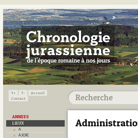
T+
T-
Accueil
Contact
ANNEES
Administratio
LIEUX
A
AJOIE