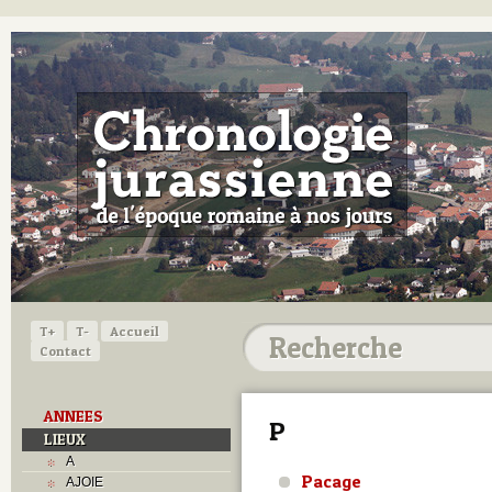
T+
T-
Accueil
Contact
ANNEES
P
LIEUX
A
Pacage
AJOIE