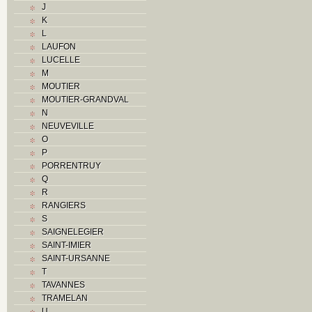
J
O
K
P
L
Place d'armes
LAUFON
R
LUCELLE
Routes
M
S
MOUTIER
T
MOUTIER-GRANDVAL
Textes
N
V
NEUVEVILLE
Z
O
P
PORRENTRUY
Q
R
RANGIERS
S
SAIGNELEGIER
SAINT-IMIER
SAINT-URSANNE
T
TAVANNES
TRAMELAN
U