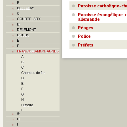
B
Paroisse catholique-ch
BELLELAY
Paroisse évangélique-
C
allemande
COURTELARY
D
Péages
DELEMONT
DOUBS
Police
E
Préfets
F
FRANCHES-MONTAGNES
A
B
C
Chemins de fer
D
E
F
G
H
Histoire
I
G
L
H
M
I
N