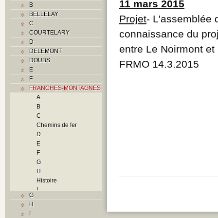
11 mars 2015
B
BELLELAY
Projet
- L'assemblée
C
connaissance du proje
COURTELARY
D
entre Le Noirmont et
DELEMONT
DOUBS
FRMO 14.3.2015
E
F
FRANCHES-MONTAGNES
A
B
C
Chemins de fer
D
E
F
G
H
Histoire
I
G
L
H
M
I
N