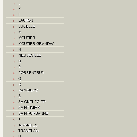
J
O
K
P
L
R
LAUFON
Routes
LUCELLE
S
M
T
MOUTIER
Textes
MOUTIER-GRANDVAL
V
N
Z
NEUVEVILLE
O
P
PORRENTRUY
Q
R
RANGIERS
S
SAIGNELEGIER
SAINT-IMIER
SAINT-URSANNE
T
TAVANNES
TRAMELAN
U