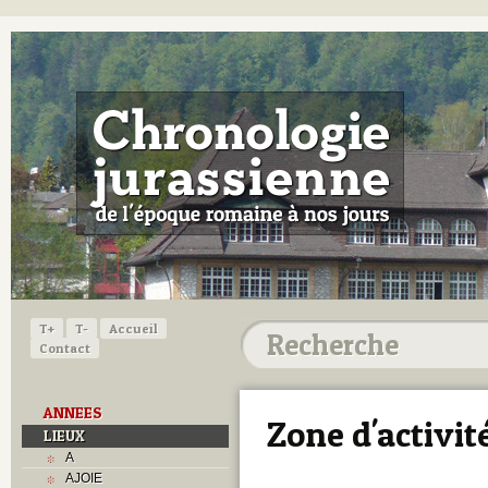
T+
T-
Accueil
Contact
ANNEES
Zone d'activit
LIEUX
A
AJOIE