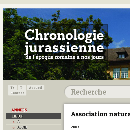
T+
T-
Accueil
Contact
ANNEES
Association natura
LIEUX
A
2003
AJOIE