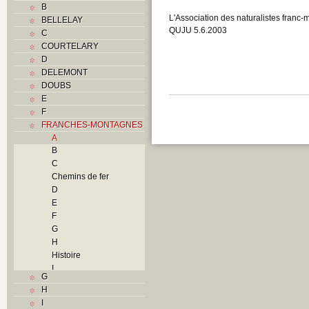
B
L'Association des naturalistes franc
BELLELAY
QUJU 5.6.2003
C
COURTELARY
D
DELEMONT
DOUBS
E
F
FRANCHES-MONTAGNES
A
B
C
Chemins de fer
D
E
F
G
H
Histoire
I
G
L
H
M
I
N