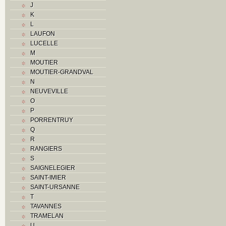
J
O
K
P
L
R
LAUFON
Routes
LUCELLE
S
M
T
MOUTIER
Textes
MOUTIER-GRANDVAL
V
N
Z
NEUVEVILLE
O
P
PORRENTRUY
Q
R
RANGIERS
S
SAIGNELEGIER
SAINT-IMIER
SAINT-URSANNE
T
TAVANNES
TRAMELAN
U