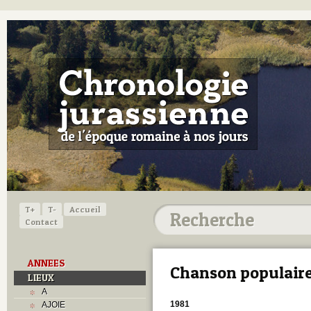
T+
T-
Accueil
Contact
ANNEES
Chanson populair
LIEUX
A
1981
AJOIE