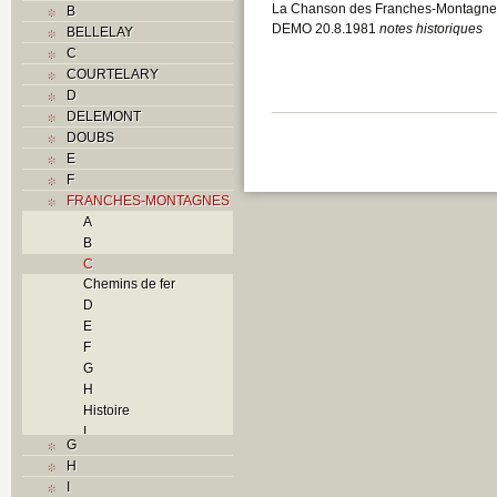
La Chanson des Franches-Montagne
B
DEMO 20.8.1981
notes historiques
BELLELAY
C
COURTELARY
D
DELEMONT
DOUBS
E
F
FRANCHES-MONTAGNES
A
B
C
Chemins de fer
D
E
F
G
H
Histoire
I
G
L
H
M
I
N