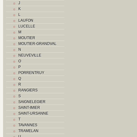
J
O
K
P
L
R
LAUFON
Routes
LUCELLE
S
M
T
MOUTIER
Textes
MOUTIER-GRANDVAL
V
N
Z
NEUVEVILLE
O
P
PORRENTRUY
Q
R
RANGIERS
S
SAIGNELEGIER
SAINT-IMIER
SAINT-URSANNE
T
TAVANNES
TRAMELAN
U