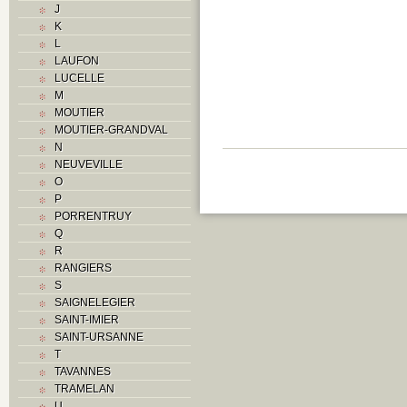
J
O
K
P
L
R
LAUFON
Routes
LUCELLE
S
M
T
MOUTIER
Textes
MOUTIER-GRANDVAL
V
N
Z
NEUVEVILLE
O
P
PORRENTRUY
Q
R
RANGIERS
S
SAIGNELEGIER
SAINT-IMIER
SAINT-URSANNE
T
TAVANNES
TRAMELAN
U