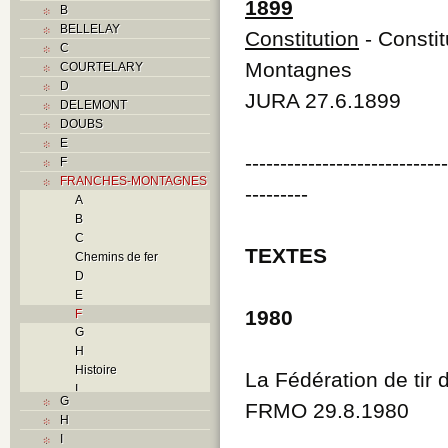
1899
B
BELLELAY
Constitution
- Constit
C
Montagnes
COURTELARY
D
JURA 27.6.1899
DELEMONT
DOUBS
E
----------------------------
F
FRANCHES-MONTAGNES
---------
A
B
C
TEXTES
Chemins de fer
D
E
1980
F
G
H
Histoire
La Fédération de tir
I
G
FRMO 29.8.1980
L
H
M
I
N