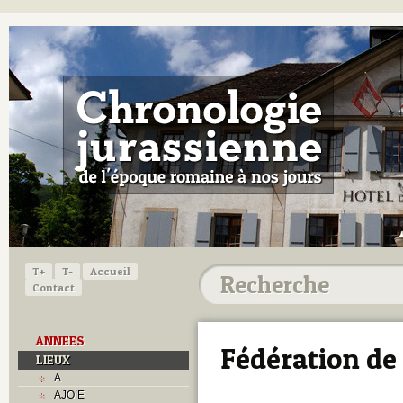
T+
T-
Accueil
Contact
ANNEES
Fédération de 
LIEUX
A
AJOIE