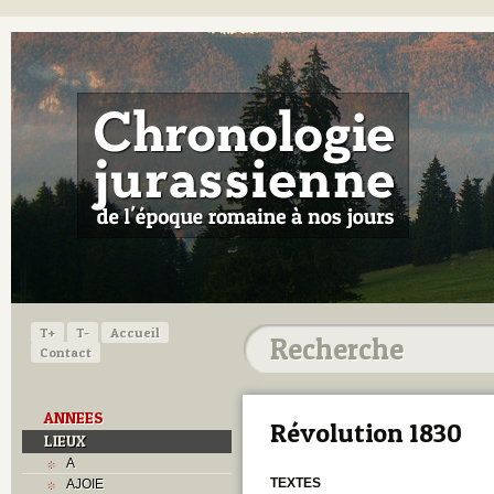
T+
T-
Accueil
Contact
ANNEES
Révolution 1830
LIEUX
A
TEXTES
AJOIE