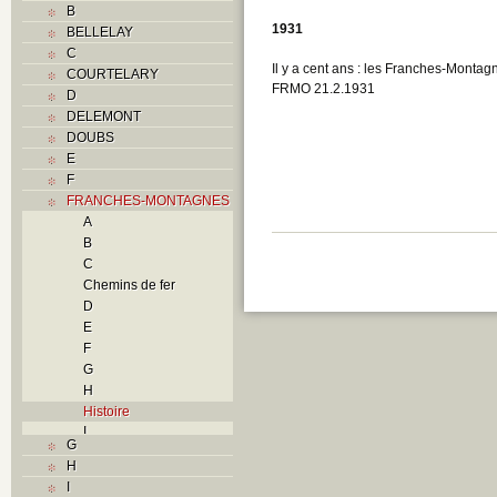
B
1931
BELLELAY
C
Il y a cent ans : les Franches-Monta
COURTELARY
FRMO 21.2.1931
D
DELEMONT
DOUBS
E
F
FRANCHES-MONTAGNES
A
B
C
Chemins de fer
D
E
F
G
H
Histoire
I
G
L
H
M
I
N