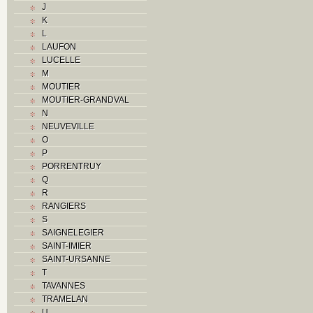
J
O
K
P
L
R
LAUFON
Routes
LUCELLE
S
M
T
MOUTIER
Textes
MOUTIER-GRANDVAL
V
N
Z
NEUVEVILLE
O
P
PORRENTRUY
Q
R
RANGIERS
S
SAIGNELEGIER
SAINT-IMIER
SAINT-URSANNE
T
TAVANNES
TRAMELAN
U