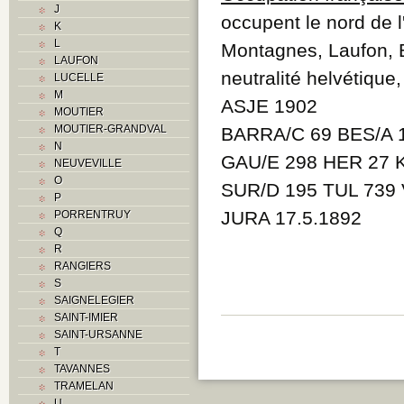
J
O
occupent le nord de 
K
P
L
Montagnes, Laufon, B
R
LAUFON
Routes
neutralité helvétique
LUCELLE
S
M
T
ASJE 1902
MOUTIER
Textes
MOUTIER-GRANDVAL
BARRA/C 69 BES/A 
V
N
Z
GAU/E 298 HER 27 K
NEUVEVILLE
O
SUR/D 195 TUL 739
P
JURA 17.5.1892
PORRENTRUY
Q
R
RANGIERS
S
SAIGNELEGIER
SAINT-IMIER
SAINT-URSANNE
T
TAVANNES
TRAMELAN
U