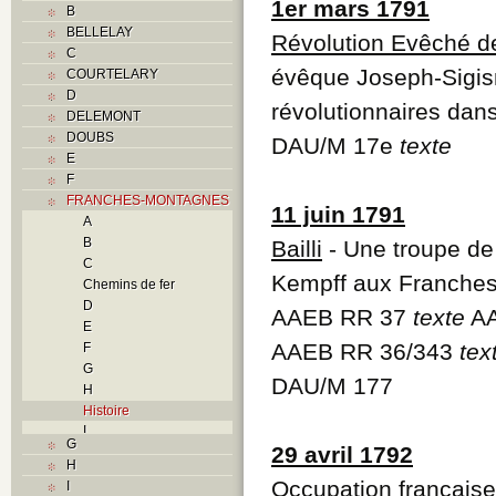
1er mars 1791
B
BELLELAY
Révolution Evêché d
C
évêque Joseph-Sigi
COURTELARY
D
révolutionnaires dans
DELEMONT
DOUBS
DAU/M 17e
texte
E
F
FRANCHES-MONTAGNES
11 juin 1791
A
B
Bailli
- Une troupe de 
C
Kempff aux Franche
Chemins de fer
D
AAEB RR 37
texte
AA
E
AAEB RR 36/343
tex
F
G
DAU/M 177
H
Histoire
I
G
29 avril 1792
L
H
M
Occupation française
I
N