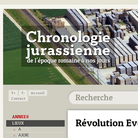
T+
T-
Accueil
Contact
ANNEES
Révolution Ev
LIEUX
A
AJOIE