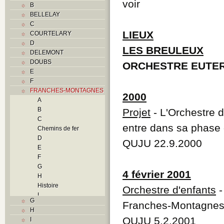
voir
B
BELLELAY
C
LIEUX
COURTELARY
D
LES BREULEUX
DELEMONT
DOUBS
ORCHESTRE EUTER
E
F
FRANCHES-MONTAGNES
2000
A
B
Projet
- L'Orchestre d
C
entre dans sa phase 
Chemins de fer
D
QUJU 22.9.2000
E
F
G
4 février 2001
H
Histoire
Orchestre d'enfants
-
I
G
Franches-Montagne
L
H
M
QUJU 5.2.2001
I
N