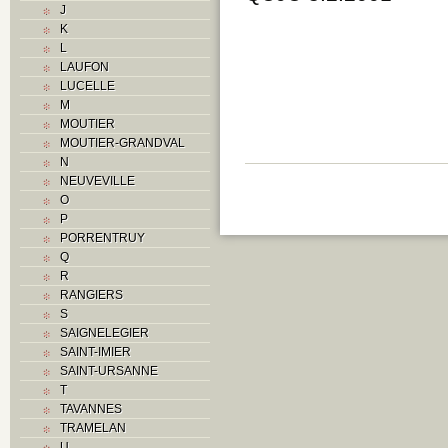
J
O
K
P
L
R
LAUFON
Routes
LUCELLE
S
M
T
MOUTIER
Textes
MOUTIER-GRANDVAL
V
N
Z
NEUVEVILLE
O
P
PORRENTRUY
Q
R
RANGIERS
S
SAIGNELEGIER
SAINT-IMIER
SAINT-URSANNE
T
TAVANNES
TRAMELAN
U