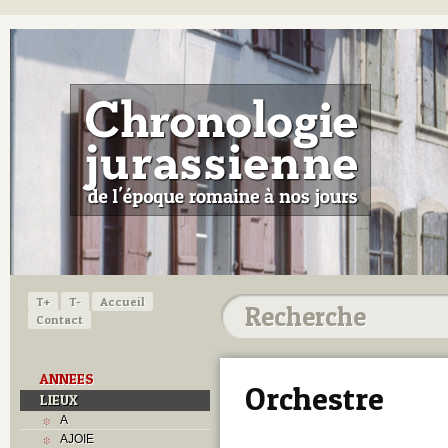
T+
T-
Accueil
Contact
ANNEES
Orchestre
LIEUX
A
AJOIE