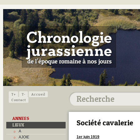
T+
T-
Accueil
Contact
ANNEES
Société cavalerie
LIEUX
A
1er juin 1919
AJOIE