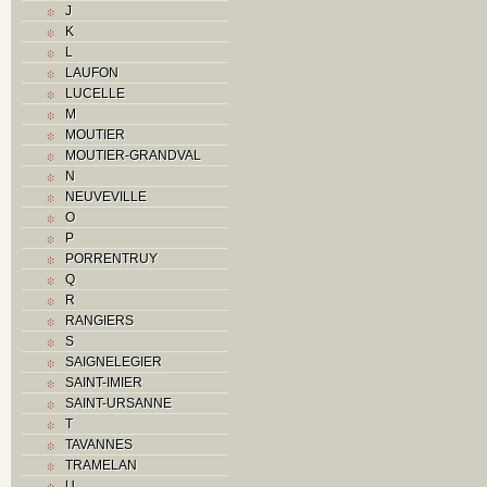
J
O
K
P
L
R
LAUFON
Routes
LUCELLE
S
M
T
MOUTIER
Textes
MOUTIER-GRANDVAL
V
N
Z
NEUVEVILLE
O
P
PORRENTRUY
Q
R
RANGIERS
S
SAIGNELEGIER
SAINT-IMIER
SAINT-URSANNE
T
TAVANNES
TRAMELAN
U