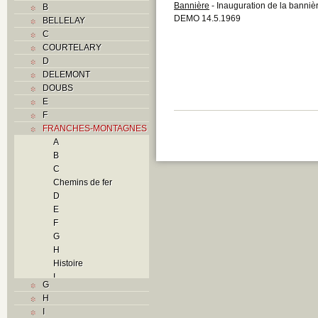
Bannière
- Inauguration de la banniè
B
DEMO 14.5.1969
BELLELAY
C
COURTELARY
D
DELEMONT
DOUBS
E
F
FRANCHES-MONTAGNES
A
B
C
Chemins de fer
D
E
F
G
H
Histoire
I
G
L
H
M
I
N