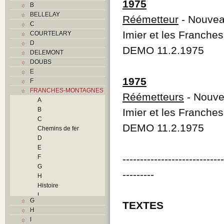
1975
B
BELLELAY
Réémetteur
- Nouveau
C
Imier et les Franch
COURTELARY
D
DEMO 11.2.1975
DELEMONT
DOUBS
E
1975
F
FRANCHES-MONTAGNES
Réémetteurs
- Nouvea
A
B
Imier et les Franch
C
DEMO 11.2.1975
Chemins de fer
D
E
----------------------------
F
G
---------
H
Histoire
I
G
TEXTES
L
H
M
I
N