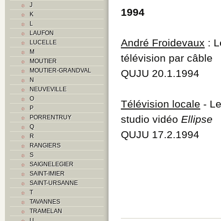
J
O
1994
K
P
L
R
LAUFON
Routes
André Froidevaux
: L
LUCELLE
S
M
T
télévision par câble
MOUTIER
Textes
MOUTIER-GRANDVAL
QUJU 20.1.1994
V
N
Z
NEUVEVILLE
O
Télévision locale
- L
P
studio vidéo
Ellipse
PORRENTRUY
Q
QUJU 17.2.1994
R
RANGIERS
S
SAIGNELEGIER
SAINT-IMIER
SAINT-URSANNE
T
TAVANNES
TRAMELAN
U