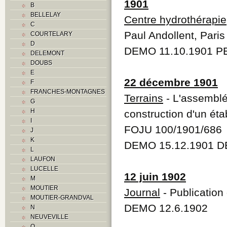
1901
B
BELLELAY
Centre hydrothérapie
C
Paul Andollent, Paris
COURTELARY
D
DEMO 11.10.1901 PE
DELEMONT
DOUBS
E
22 décembre 1901
F
FRANCHES-MONTAGNES
Terrains
- L'assemblé
G
H
construction d'un ét
I
FOJU 100/1901/686
J
K
DEMO 15.12.1901 D
L
LAUFON
LUCELLE
12 juin 1902
M
MOUTIER
Journal
- Publication
MOUTIER-GRANDVAL
DEMO 12.6.1902
N
NEUVEVILLE
O