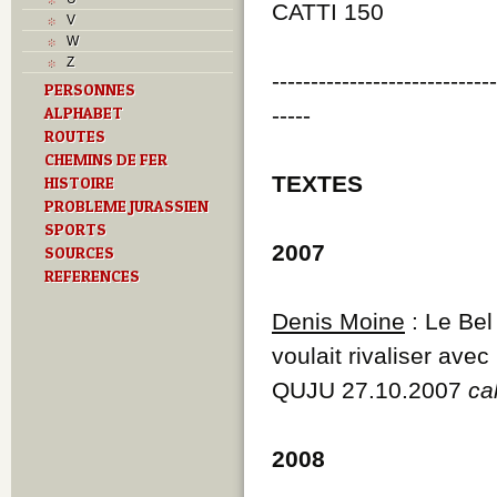
M
CATTI 150
V
O
W
P
Z
Problème jurassien
----------------------------
PERSONNES
R
-----
ALPHABET
S
T
ROUTES
Textes
CHEMINS DE FER
U
TEXTES
HISTOIRE
V
PROBLEME JURASSIEN
SPORTS
2007
SOURCES
REFERENCES
Denis Moine
: Le Bel
voulait rivaliser avec
QUJU 27.10.2007
ca
2008