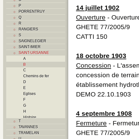
P
14 juillet 1902
PORRENTRUY
Ouverture
- Ouvertur
Q
R
GHETE 77/2005/9
RANGIERS
S
CATTI 150
SAIGNELEGIER
SAINT-IMIER
SAINT-URSANNE
18 octobre 1903
A
Concession
- L'asse
B
C
concession de terrain
Chemins de fer
D
établissement hydro
E
DEMO 22.10.1903
Eglises
F
G
H
4 septembre 1908
Histoire
T
Fermeture
- Fermetur
I
TAVANNES
J
GHETE 77/2005/9
TRAMELAN
L
U