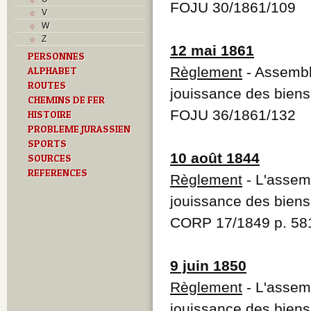
M
FOJU 30/1861/109
V
O
W
P
Z
Problème jurassien
12 mai 1861
PERSONNES
R
Règlement
- Assembl
ALPHABET
S
T
ROUTES
jouissance des bie
Textes
CHEMINS DE FER
U
FOJU 36/1861/132
HISTOIRE
V
PROBLEME JURASSIEN
SPORTS
10 août 1844
SOURCES
REFERENCES
Règlement
- L'assem
jouissance des bie
CORP 17/1849 p. 58
9 juin 1850
Règlement
- L'assem
jouissance des bie