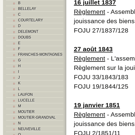
16 juillet 1837
B
BELLELAY
Règlement
- Assembl
C
jouissance des bie
COURTELARY
D
FOJU 27/1837/128
DELEMONT
DOUBS
E
27 août 1843
F
FRANCHES-MONTAGNES
Règlement
- L'assem
G
H
Règlement sur la jo
I
FOJU 33/1843/183
J
K
FOJU 19/1844/125
L
LAUFON
LUCELLE
19 janvier 1851
M
MOUTIER
Règlement
- Assembl
MOUTIER-GRANDVAL
jouissance des bie
N
NEUVEVILLE
FOJU 2/1851/11
O