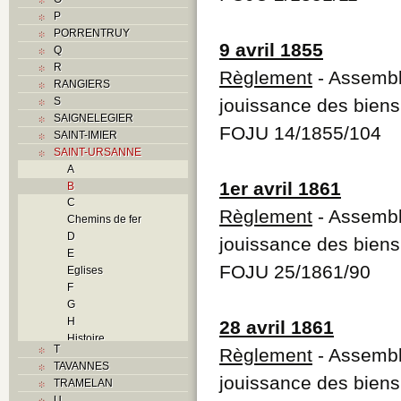
P
PORRENTRUY
9 avril 1855
Q
R
Règlement
- Assembl
RANGIERS
S
jouissance des bie
SAIGNELEGIER
FOJU 14/1855/104
SAINT-IMIER
SAINT-URSANNE
A
1er avril 1861
B
C
Règlement
- Assembl
Chemins de fer
D
jouissance des bie
E
FOJU 25/1861/90
Eglises
F
G
H
28 avril 1861
Histoire
T
Règlement
- Assembl
I
TAVANNES
J
jouissance des bie
TRAMELAN
L
U