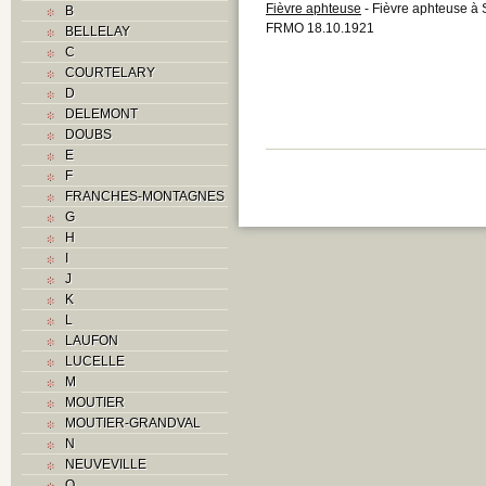
Fièvre aphteuse
- Fièvre aphteuse à
B
FRMO 18.10.1921
BELLELAY
C
COURTELARY
D
DELEMONT
DOUBS
E
F
FRANCHES-MONTAGNES
G
H
I
J
K
L
LAUFON
LUCELLE
M
MOUTIER
MOUTIER-GRANDVAL
N
NEUVEVILLE
O