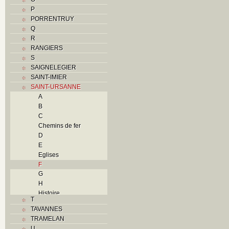
P
PORRENTRUY
Q
R
RANGIERS
S
SAIGNELEGIER
SAINT-IMIER
SAINT-URSANNE
A
B
C
Chemins de fer
D
E
Eglises
F
G
H
Histoire
T
I
TAVANNES
J
TRAMELAN
L
U