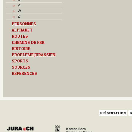
M
V
O
W
P
Z
Problème jurassien
PERSONNES
R
ALPHABET
S
T
ROUTES
Textes
CHEMINS DE FER
U
HISTOIRE
V
PROBLEME JURASSIEN
SPORTS
SOURCES
REFERENCES
PRÉSENTATION
D