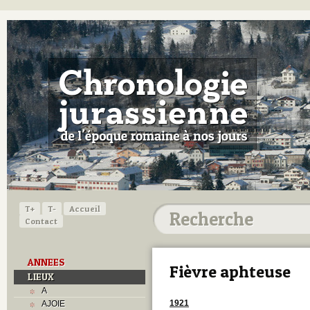
T+
T-
Accueil
Contact
ANNEES
Fièvre aphteuse
LIEUX
A
1921
AJOIE