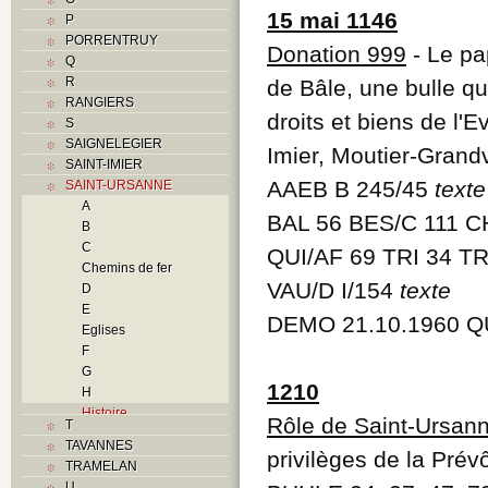
15 mai 1146
P
PORRENTRUY
Donation 999
- Le pa
Q
R
de Bâle, une bulle qu
RANGIERS
droits et biens de l'
S
SAIGNELEGIER
Imier, Moutier-Grand
SAINT-IMIER
AAEB B 245/45
texte
SAINT-URSANNE
A
BAL 56 BES/C 111 C
B
C
QUI/AF 69 TRI 34 TRO
Chemins de fer
VAU/D I/154
texte
D
E
DEMO 21.10.1960 Q
Eglises
F
G
1210
H
Histoire
Rôle de Saint-Ursan
T
I
TAVANNES
J
privilèges de la Pré
TRAMELAN
L
U