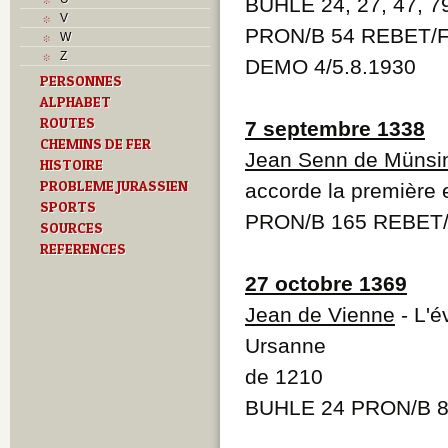
BUHLE 24, 27, 47, 
M
V
O
PRON/B 54 REBET/F
W
P
Z
DEMO 4/5.8.1930
Problème jurassien
PERSONNES
R
ALPHABET
S
T
ROUTES
7 septembre 1338
Textes
CHEMINS DE FER
Jean Senn de Münsi
U
HISTOIRE
V
PROBLEME JURASSIEN
accorde la première 
SPORTS
PRON/B 165 REBET
SOURCES
REFERENCES
27 octobre 1369
Jean de Vienne
- L'é
Ursanne
de 1210
BUHLE 24 PRON/B 