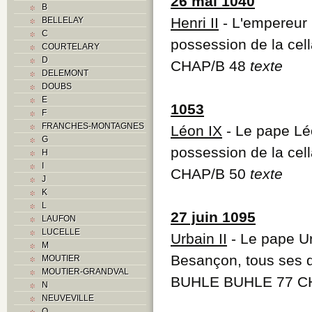
26 mai 1040
B
Henri II
- L'empereur H
BELLELAY
C
possession de la cel
COURTELARY
D
CHAP/B 48
texte
DELEMONT
DOUBS
E
1053
F
FRANCHES-MONTAGNES
Léon IX
- Le pape Léo
G
possession de la cel
H
I
CHAP/B 50
texte
J
K
L
27 juin 1095
LAUFON
LUCELLE
Urbain II
- Le pape Ur
M
Besançon, tous ses d
MOUTIER
MOUTIER-GRANDVAL
BUHLE BUHLE 77 C
N
NEUVEVILLE
O