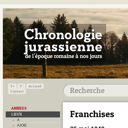
T+
T-
Accueil
Contact
ANNEES
Franchises
LIEUX
A
AJOIE