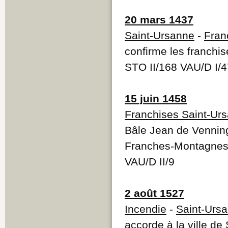
20 mars 1437
Saint-Ursanne
-
Fran
confirme les franchi
STO II/168 VAU/D I/
15 juin 1458
Franchises Saint-Ur
Bâle Jean de Venning
Franches-Montagne
VAU/D II/9
2 août 1527
Incendie
-
Saint-Urs
accorde à la ville de