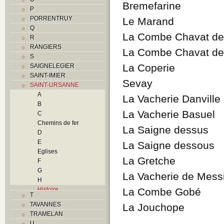
Bremefarine
P
PORRENTRUY
Le Marand
Q
La Combe Chavat de
R
RANGIERS
La Combe Chavat d
S
La Coperie
SAIGNELEGIER
SAINT-IMIER
Sevay
SAINT-URSANNE
A
La Vacherie Danville
B
La Vacherie Basuel
C
Chemins de fer
La Saigne dessus
D
E
La Saigne dessous
Eglises
La Gretche
F
G
La Vacherie de Mess
H
Histoire
La Combe Gobé
T
I
TAVANNES
La Jouchope
J
TRAMELAN
L
U