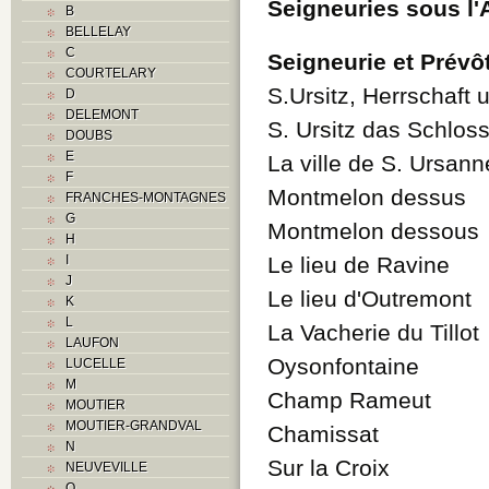
Seigneuries sous l
B
BELLELAY
C
Seigneurie et Prévô
COURTELARY
S.Ursitz, Herrschaft 
D
DELEMONT
S. Ursitz das Schlos
DOUBS
E
La ville de S. Ursann
F
Montmelon dessus
FRANCHES-MONTAGNES
G
Montmelon dessous
H
I
Le lieu de Ravine
J
Le lieu d'Outremont
K
L
La Vacherie du Tillot
LAUFON
Oysonfontaine
LUCELLE
M
Champ Rameut
MOUTIER
MOUTIER-GRANDVAL
Chamissat
N
Sur la Croix
NEUVEVILLE
O