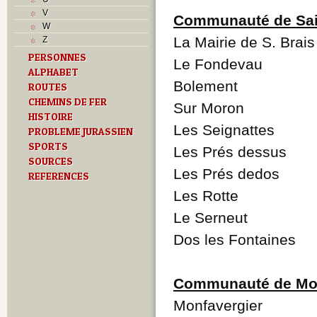
M
V
Communauté de Sai
O
W
P
La Mairie de S. Brais
Z
Problème jurassien
PERSONNES
R
Le Fondevau
ALPHABET
S
Bolement
T
ROUTES
Textes
CHEMINS DE FER
Sur Moron
U
HISTOIRE
V
Les Seignattes
PROBLEME JURASSIEN
SPORTS
Les Prés dessus
SOURCES
Les Prés dedos
REFERENCES
Les Rotte
Le Serneut
Dos les Fontaines
Communauté de Mon
Monfavergier