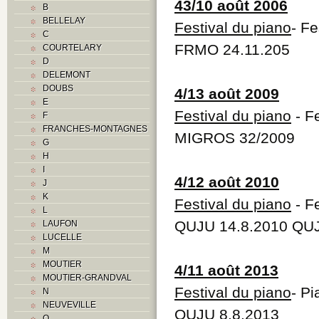
43/10 août 2006
B
BELLELAY
Festival du piano
- Fe
C
FRMO 24.11.205
COURTELARY
D
DELEMONT
DOUBS
4/13 août 2009
E
Festival du piano
- Fe
F
FRANCHES-MONTAGNES
MIGROS 32/2009
G
H
I
4/12 août 2010
J
K
Festival du piano
- Fe
L
QUJU 14.8.2010 QUJ
LAUFON
LUCELLE
M
MOUTIER
4/11 août 2013
MOUTIER-GRANDVAL
Festival du piano
- P
N
NEUVEVILLE
QUJU 8.8.2013
O