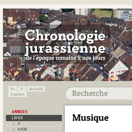
T+
T-
Accueil
Contact
ANNEES
Musique
LIEUX
A
AJOIE