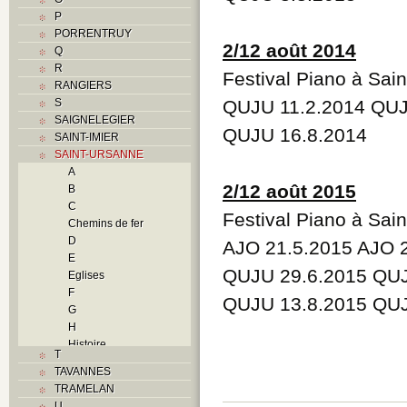
P
PORRENTRUY
2/12 août 2014
Q
R
Festival Piano à Sai
RANGIERS
S
QUJU 11.2.2014 QUJ
SAIGNELEGIER
QUJU 16.8.2014
SAINT-IMIER
SAINT-URSANNE
A
2/12 août 2015
B
C
Festival Piano à Sai
Chemins de fer
D
AJO 21.5.2015 AJO 2
E
QUJU 29.6.2015 QUJ
Eglises
F
QUJU 13.8.2015 QUJ
G
H
Histoire
T
I
TAVANNES
J
TRAMELAN
L
U