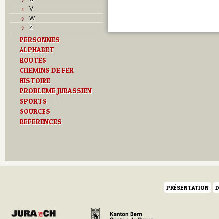
M
V
O
W
P
Z
Problème jurassien
PERSONNES
R
ALPHABET
S
T
ROUTES
Textes
CHEMINS DE FER
U
HISTOIRE
V
PROBLEME JURASSIEN
SPORTS
SOURCES
REFERENCES
PRÉSENTATION
D