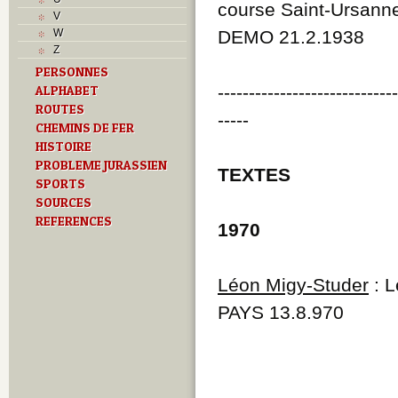
course Saint-Ursann
M
V
O
W
DEMO 21.2.1938
P
Z
Problème jurassien
PERSONNES
R
----------------------------
ALPHABET
S
T
ROUTES
-----
Textes
CHEMINS DE FER
U
HISTOIRE
V
PROBLEME JURASSIEN
TEXTES
SPORTS
SOURCES
REFERENCES
1970
Léon Migy-Studer
: L
PAYS 13.8.970