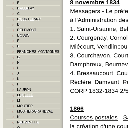
8 novembre 1834
B
BELLELAY
Messagers
- Le préfe
C
à l'Administration d
COURTELARY
D
1. Saint-Ursanne, Bel
DELEMONT
DOUBS
2. Courgenay, Cornol,
E
Miécourt, Vendlincour
F
FRANCHES-MONTAGNES
3. Courchavon, Cour
G
H
Damphreux, Beurnev
I
4. Bressaucourt, Cou
J
K
Réclère, Damvant, Ro
L
CORP 1832-1834 2/
LAUFON
LUCELLE
M
MOUTIER
1866
MOUTIER-GRANDVAL
Courses postales
-
S
N
NEUVEVILLE
la création d'une co
O