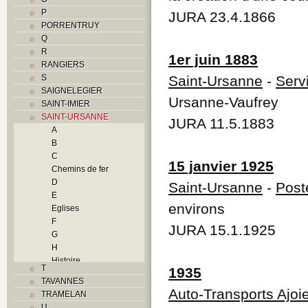
P
JURA 23.4.1866
PORRENTRUY
Q
R
1er juin 1883
RANGIERS
S
Saint-Ursanne
-
Serv
SAIGNELEGIER
Ursanne-Vaufrey
SAINT-IMIER
SAINT-URSANNE
JURA 11.5.1883
A
B
C
15 janvier 1925
Chemins de fer
D
Saint-Ursanne
-
Post
E
environs
Eglises
F
JURA 15.1.1925
G
H
Histoire
T
1935
I
TAVANNES
J
Auto-Transports Ajoi
TRAMELAN
L
U