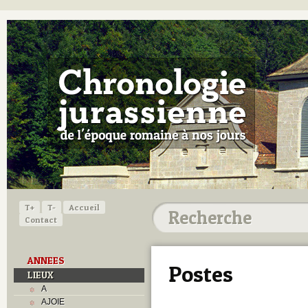
T+
T-
Accueil
Contact
ANNEES
Postes
LIEUX
A
AJOIE