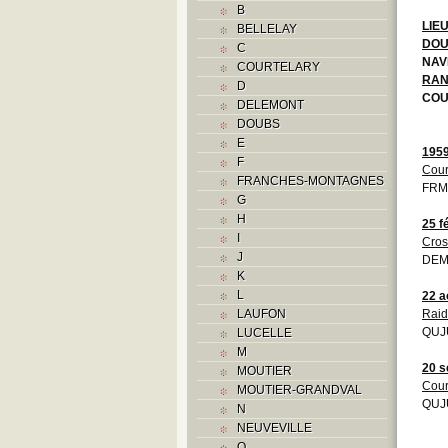
B
LIE
BELLELAY
DO
C
NAV
COURTELARY
RAN
D
COU
DELEMONT
DOUBS
E
195
F
Cour
FRANCHES-MONTAGNES
FRM
G
H
25 f
I
Cros
J
DEM
K
L
22 a
LAUFON
Raid
QUJU
LUCELLE
M
20 s
MOUTIER
Cou
MOUTIER-GRANDVAL
QUJU
N
NEUVEVILLE
O