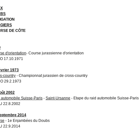
UX
UBS
IGATION
GIERS
RSE DE CÔTE
9
se d'orientation
- Course jurassienne d'orientation
O 17.10.1971
évrier 1973
s-country
- Championnat jurassien de cross-country
O 29.2.1973
oût 2002
 automobile Suisse-Paris
-
Saint-Ursanne
- Etape du raid automobile Suisse-Paris
 22.8.2002
eptembre 2014
rse
- 1e Enjambées du Doubs
 22.9.2014