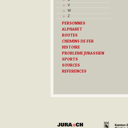
M
V
O
W
P
Z
Problème jurassien
PERSONNES
R
ALPHABET
S
T
ROUTES
Textes
CHEMINS DE FER
U
HISTOIRE
V
PROBLEME JURASSIEN
SPORTS
SOURCES
REFERENCES