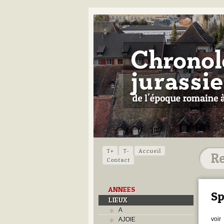
T+
T-
Accueil
Contact
ANNEES
Sp
LIEUX
A
voir
AJOIE