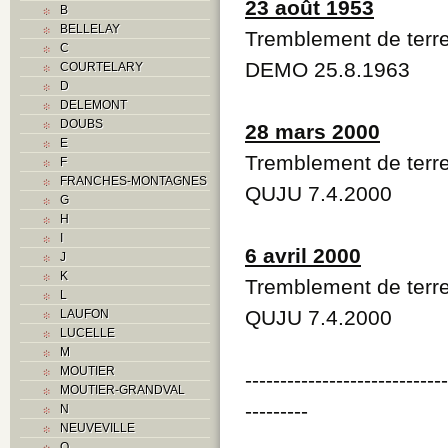
23 août 1953
B
BELLELAY
Tremblement de terre
C
DEMO 25.8.1963
COURTELARY
D
DELEMONT
DOUBS
28 mars 2000
E
Tremblement de terr
F
FRANCHES-MONTAGNES
QUJU 7.4.2000
G
H
I
6 avril 2000
J
K
Tremblement de terr
L
QUJU 7.4.2000
LAUFON
LUCELLE
M
MOUTIER
----------------------------
MOUTIER-GRANDVAL
---------
N
NEUVEVILLE
O