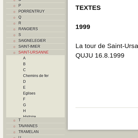
P
TEXTES
PORRENTRUY
Q
R
1999
RANGIERS
S
SAIGNELEGIER
La tour de Saint-Ursa
SAINT-IMIER
SAINT-URSANNE
QUJU 16.8.1999
A
B
C
Chemins de fer
D
E
Eglises
F
G
H
Histoire
T
I
TAVANNES
J
TRAMELAN
L
U