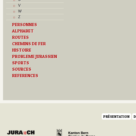
M
V
O
W
P
Z
Problème jurassien
PERSONNES
R
ALPHABET
S
ROUTES
T
Textes
CHEMINS DE FER
U
HISTOIRE
V
PROBLEME JURASSIEN
SPORTS
SOURCES
REFERENCES
PRÉSENTATION
D