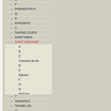
P
PORRENTRUY
Q
R
RANGIERS
S
SAIGNELEGIER
SAINT-IMIER
SAINT-URSANNE
A
B
C
Chemins de fer
D
E
Eglises
F
G
H
Histoire
T
I
TAVANNES
J
TRAMELAN
L
U