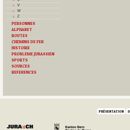
M
V
O
W
P
Z
Problème jurassien
PERSONNES
R
ALPHABET
S
ROUTES
T
Textes
CHEMINS DE FER
U
HISTOIRE
V
PROBLEME JURASSIEN
SPORTS
SOURCES
REFERENCES
PRÉSENTATION
D