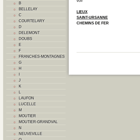
voir
B
BELLELAY
LIEUX
C
SAINT-URSANNE
COURTELARY
CHEMINS DE FER
D
DELEMONT
DOUBS
E
F
FRANCHES-MONTAGNES
G
H
I
J
K
L
LAUFON
LUCELLE
M
MOUTIER
MOUTIER-GRANDVAL
N
NEUVEVILLE
O