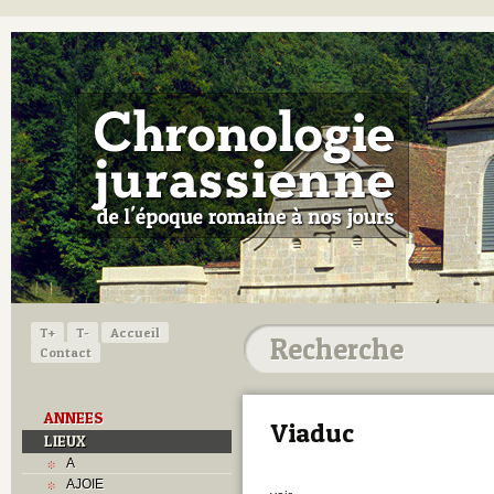
T+
T-
Accueil
Contact
ANNEES
Viaduc
LIEUX
A
AJOIE