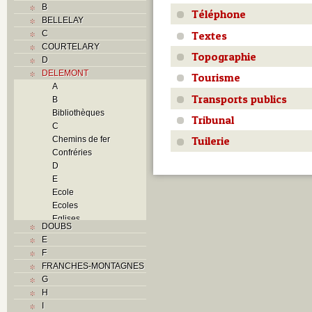
B
Téléphone
BELLELAY
Textes
C
COURTELARY
Topographie
D
DELEMONT
Tourisme
A
Transports publics
B
Bibliothèques
Tribunal
C
Tuilerie
Chemins de fer
Confréries
D
E
Ecole
Ecoles
Eglises
DOUBS
F
E
Foyers
F
G
FRANCHES-MONTAGNES
H
G
Histoire
H
I
I
J