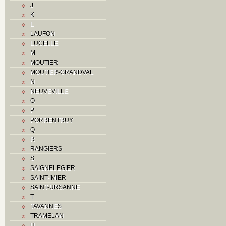
J
K
K
L
L
M
LAUFON
Monuments historiques
LUCELLE
O
M
P
MOUTIER
Problème jurassien
MOUTIER-GRANDVAL
Q
N
R
NEUVEVILLE
S
O
Sociétés locales
P
T
PORRENTRUY
U
Q
V
R
Z
RANGIERS
S
SAIGNELEGIER
SAINT-IMIER
SAINT-URSANNE
T
TAVANNES
TRAMELAN
U